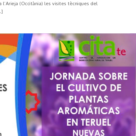
a l’Arieja (Occitània) les visites tècniques del
…]