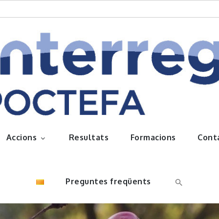
queños frutos
Accions
Resultats
Formacions
Cont
Preguntes freqüents