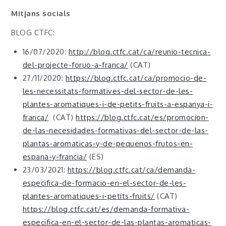
Mitjans socials
BLOG CTFC:
16/07/2020:
http://blog.ctfc.cat/ca/reunio-tecnica-
del-projecte-foruo-a-franca/
(CAT)
27/11/2020:
https://blog.ctfc.cat/ca/promocio-de-
les-necessitats-formatives-del-sector-de-les-
plantes-aromatiques-i-de-petits-fruits-a-espanya-i-
franca/
(CAT)
https://blog.ctfc.cat/es/promocion-
de-las-necesidades-formativas-del-sector-de-las-
plantas-aromaticas-y-de-pequenos-frutos-en-
espana-y-francia/
(ES)
23/03/2021:
https://blog.ctfc.cat/ca/demanda-
especifica-de-formacio-en-el-sector-de-les-
plantes-aromatiques-i-petits-fruits/
(CAT)
https://blog.ctfc.cat/es/demanda-formativa-
especifica-en-el-sector-de-las-plantas-aromaticas-