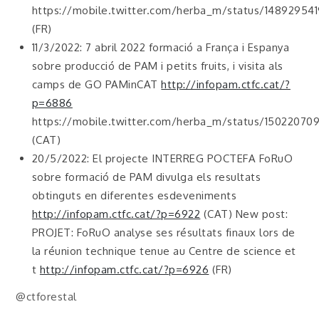
https://mobile.twitter.com/herba_m/status/1489295
(FR)
11/3/2022: 7 abril 2022 formació a França i Espanya
sobre producció de PAM i petits fruits, i visita als
camps de GO PAMinCAT
http://infopam.ctfc.cat/?
p=6886
https://mobile.twitter.com/herba_m/status/1502207
(CAT)
20/5/2022: El projecte INTERREG POCTEFA FoRuO
sobre formació de PAM divulga els resultats
obtinguts en diferentes esdeveniments
http://infopam.ctfc.cat/?p=6922
(CAT) New post:
PROJET: FoRuO analyse ses résultats finaux lors de
la réunion technique tenue au Centre de science et
t
http://infopam.ctfc.cat/?p=6926
(FR)
@ctforestal