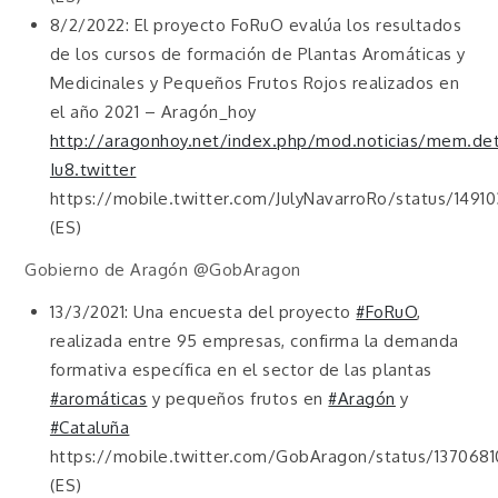
8/2/2022: El proyecto FoRuO evalúa los resultados
de los cursos de formación de Plantas Aromáticas y
Medicinales y Pequeños Frutos Rojos realizados en
el año 2021 – Aragón_hoy
http://aragonhoy.net/index.php/mod.noticias/mem.det
Iu8.twitter
https://mobile.twitter.com/JulyNavarroRo/status/149
(ES)
Gobierno de Aragón @GobAragon
13/3/2021: Una encuesta del proyecto
#FoRuO
,
realizada entre 95 empresas, confirma la demanda
formativa específica en el sector de las plantas
#aromáticas
y pequeños frutos en
#Aragón
y
#Cataluña
https://mobile.twitter.com/GobAragon/status/1370681
(ES)