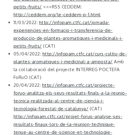
petits-fruits/
>>>RSS CEDDEM:
http://ceddem.org/le-ceddem-p-1.html
11/03/2022:
http://infopam.ctfc.cat/jornada-
experiencies-en-formacio-i-transferencia-de-
produccio-de-plantes-aromatiques-i-medicinals-i-
petits-fruits/
(CAT)
05/04/2022:
http://infopam.ctfc.cat/curs-cultiu-de-
plantes-aromatiques-i-medicinal-a-amposta/
Amb
la col·laboració del projecte INTERREG POCTEFA
FoRuO (CAT)
20/04/2022:
http://infopam.ctfc.cat/projecte-
foruo-analitza-els-seus-resultats-finals-a-la-reunio-
tecnica-realitzada-al-centre-de-ciencia-i-
tecnologia-forestal-de-catalunya/
(CAT)
http://infopam.ctfc.cat/projet-foruo-analyse-ses-
resultats-finaux-lors-de-la-reunion-technique-
tenue-au-centre-de-science-et-technologie-