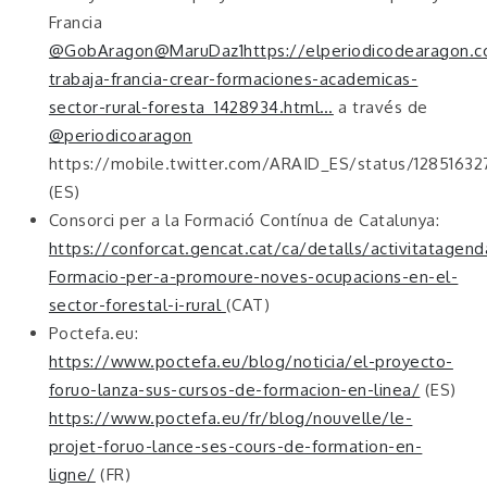
Francia
@GobAragon
@MaruDaz1
https://elperiodicodearagon.
trabaja-francia-crear-formaciones-academicas-
sector-rural-foresta_1428934.html…
a través de
@periodicoaragon
https://mobile.twitter.com/ARAID_ES/status/1285163
(ES)
Consorci per a la Formació Contínua de Catalunya:
https://conforcat.gencat.cat/ca/detalls/activitatagen
Formacio-per-a-promoure-noves-ocupacions-en-el-
sector-forestal-i-rural
(CAT)
Poctefa.eu:
https://www.poctefa.eu/blog/noticia/el-proyecto-
foruo-lanza-sus-cursos-de-formacion-en-linea/
(ES)
https://www.poctefa.eu/fr/blog/nouvelle/le-
projet-foruo-lance-ses-cours-de-formation-en-
ligne/
(FR)