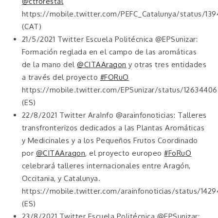
@ctforestal
https://mobile.twitter.com/PEFC_Catalunya/status/13
(CAT)
21/5/2021 Twitter Escuela Politécnica @EPSunizar:
Formación reglada en el campo de las aromáticas
de la mano del
@CITAAragon
y otras tres entidades
a través del proyecto
#FORuO
https://mobile.twitter.com/EPSunizar/status/126344
(ES)
22/8/2021 Twitter AraInfo @arainfonoticias: Talleres
transfronterizos dedicados a las Plantas Aromáticas
y Medicinales y a los Pequeños Frutos Coordinado
por
@CITAAragon
, el proyecto europeo
#FoRuO
celebrará talleres internacionales entre Aragón,
Occitania, y Catalunya.
https://mobile.twitter.com/arainfonoticias/status/1
(ES)
23/8/2021 Twitter Escuela Politécnica @EPSunizar: