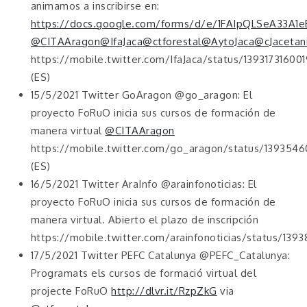
animamos a inscribirse en:
https://docs.google.com/forms/d/e/1FAIpQLSeA33
@CITAAragon
@IfaJaca
@ctforestal
@AytoJaca
@cJacetan
https://mobile.twitter.com/IfaJaca/status/13931731600
(ES)
15/5/2021 Twitter GoAragon @go_aragon: El
proyecto FoRuO inicia sus cursos de formación de
manera virtual
@CITAAragon
https://mobile.twitter.com/go_aragon/status/13935
(ES)
16/5/2021 Twitter AraInfo @arainfonoticias: El
proyecto FoRuO inicia sus cursos de formación de
manera virtual. Abierto el plazo de inscripción
https://mobile.twitter.com/arainfonoticias/status/13
17/5/2021 Twitter PEFC Catalunya @PEFC_Catalunya:
Programats els cursos de formació virtual del
projecte FoRuO
http://dlvr.it/RzpZkG
via