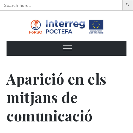
Search
for:
Skip
to
content
FoRuO
Formación en plantas aromáticas y medicinales y pequeños
frutos
Menu
Aparició en els
mitjans de
comunicació