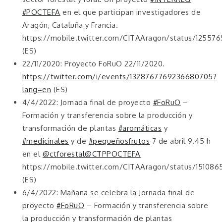
#POCTEFA
en el que participan investigadores de
Aragón, Cataluña y Francia.
https://mobile.twitter.com/CITAAragon/status/1255
(ES)
22/11/2020: Proyecto FoRuO 22/11/2020.
https://twitter.com/i/events/1328767769236680705?
lang=en
(ES)
4/4/2022: Jornada final de proyecto
#FoRuO
–
Formación y transferencia sobre la producción y
transformación de plantas
#aromáticas
y
#medicinales
y de
#pequeñosfrutos
7 de abril 9.45 h
en el
@ctforestal
@CTPPOCTEFA
https://mobile.twitter.com/CITAAragon/status/15108
(ES)
6/4/2022: Mañana se celebra la Jornada final de
proyecto
#FoRuO
– Formación y transferencia sobre
la producción y transformación de plantas