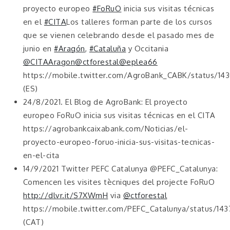
proyecto europeo
#FoRuO
inicia sus visitas técnicas
en el
#CITA
Los talleres forman parte de los cursos
que se vienen celebrando desde el pasado mes de
junio en
#Aragón
,
#Cataluña
y Occitania
@CITAAragon
@ctforestal
@eplea66
https://mobile.twitter.com/AgroBank_CABK/status/1
(ES)
24/8/2021. El Blog de AgroBank: El proyecto
europeo FoRuO inicia sus visitas técnicas en el CITA
https://agrobankcaixabank.com/Noticias/el-
proyecto-europeo-foruo-inicia-sus-visitas-tecnicas-
en-el-cita
14/9/2021 Twitter PEFC Catalunya @PEFC_Catalunya:
Comencen les visites tècniques del projecte FoRuO
http://dlvr.it/S7XWmH
via
@ctforestal
https://mobile.twitter.com/PEFC_Catalunya/status/1
(CAT)