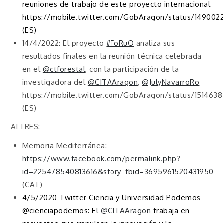
reuniones de trabajo de este proyecto internacional
https://mobile.twitter.com/GobAragon/status/14900
(ES)
14/4/2022: El proyecto
#FoRuO
analiza sus
resultados finales en la reunión técnica celebrada
en el
@ctforestal
, con la participación de la
investigadora del
@CITAAragon
,
@JulyNavarroRo
https://mobile.twitter.com/GobAragon/status/151463
(ES)
ALTRES:
Memoria Mediterránea:
https://www.facebook.com/permalink.php?
id=225478540813616&story_fbid=3695961520431950
(CAT)
4/5/2020 Twitter Ciencia y Universidad Podemos
@cienciapodemos: El
@CITAAragon
trabaja en