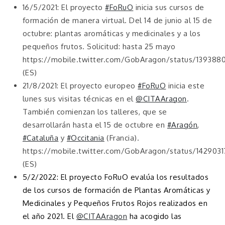
16/5/2021: El proyecto
#FoRuO
inicia sus cursos de
formación de manera virtual. Del 14 de junio al 15 de
octubre: plantas aromáticas y medicinales y a los
pequeños frutos. Solicitud: hasta 25 mayo
https://mobile.twitter.com/GobAragon/status/1393880
(ES)
21/8/2021: El proyecto europeo
#FoRuO
inicia este
lunes sus visitas técnicas en el
@CITAAragon
.
También comienzan los talleres, que se
desarrollarán hasta el 15 de octubre en
#Aragón
,
#Cataluña
y
#Occitania
(Francia).
https://mobile.twitter.com/GobAragon/status/142903
(ES)
5/2/2022: El proyecto FoRuO evalúa los resultados
de los cursos de formación de Plantas Aromáticas y
Medicinales y Pequeños Frutos Rojos realizados en
el año 2021. El
@CITAAragon
ha acogido las