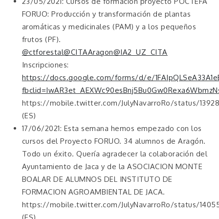
23/05/2021: Cursos de formación proyecto POCTEFA
FORUO: Producción y transformación de plantas
aromáticas y medicinales (PAM) y a los pequeños
frutos (PF).
@ctforestal
@CITAAragon
@IA2_UZ_CITA
Inscripciones:
https://docs.google.com/forms/d/e/1FAIpQLSeA33
fbclid=IwAR3et_AEXWc90esBnj5Bu0Gw0Rexa6Wbmz
https://mobile.twitter.com/JulyNavarroRo/status/139
(ES)
17/06/2021: Esta semana hemos empezado con los
cursos del Proyecto FORUO. 34 alumnos de Aragón.
Todo un éxito. Quería agradecer la colaboración del
Ayuntamiento de Jaca y de la ASOCIACION MONTE
BOALAR DE ALUMNOS DEL INSTITUTO DE
FORMACION AGROAMBIENTAL DE JACA.
https://mobile.twitter.com/JulyNavarroRo/status/140
(ES)