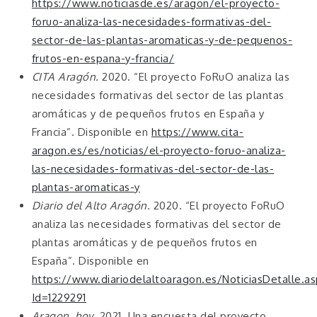
https://www.noticiasde.es/aragon/el-proyecto-
foruo-analiza-las-necesidades-formativas-del-
sector-de-las-plantas-aromaticas-y-de-pequenos-
frutos-en-espana-y-francia/
CITA Aragón.
2020. “El proyecto FoRuO analiza las
necesidades formativas del sector de las plantas
aromáticas y de pequeños frutos en España y
Francia”. Disponible en
https://www.cita-
aragon.es/es/noticias/el-proyecto-foruo-analiza-
las-necesidades-formativas-del-sector-de-las-
plantas-aromaticas-y
Diario del Alto Aragón.
2020. “El proyecto FoRuO
analiza las necesidades formativas del sector de
plantas aromáticas y de pequeños frutos en
España”. Disponible en
https://www.diariodelaltoaragon.es/NoticiasDetalle.a
Id=1229291
Aragon_hoy
. 2021. Una encuesta del proyecto