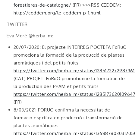
forestieres-de-catalogne/
(FR) >>>RSS CEDDEM:
http://ceddem.org/le-ceddem-p-1.html
TWITTER
Eva Moré @herba_m:
20/07/2020: El projecte INTERREG POCTEFA FoRuO
promociona la formació de la producció de plantes
aromàtiques i del petits fruits
https://twitter.com/herba_m/status/128517227298736
(CAT) PROJET: FoRuO promotionne la formation de
la production des PPAM et petits fruits
https://twitter.com/herba_m/status/128517362010964
(FR)
8/03/2021: FORUO confirma la necessitat de
formació espcífica en producció i transformació de
plantes aromàtiques
https://twitter.com/herba_m/status/13688780303120