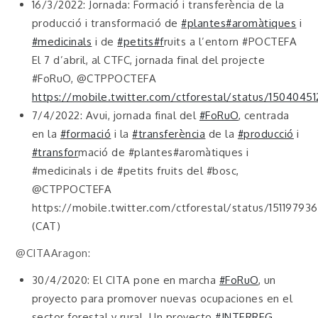
16/3/2022: Jornada: Formació i transferència de la
producció i transformació de
#plantes
#aromàtiques
i
#medicinals
i de
#petits
#f
ruits a l’entorn #POCTEFA
El 7 d’abril, al CTFC, jornada final del projecte
#FoRuO, @CTPPOCTEFA
https://mobile.twitter.com/ctforestal/status/150404
7/4/2022: Avui, jornada final del
#FoRuO
, centrada
en la
#formació
i la
#transferència
de la
#producció
i
#transfor
mació de #plantes#aromàtiques i
#medicinals i de #petits fruits del #bosc,
@CTPPOCTEFA
https://mobile.twitter.com/ctforestal/status/151197
(CAT)
@CITAAragon:
30/4/2020: El CITA pone en marcha
#FoRuO
, un
proyecto para promover nuevas ocupaciones en el
sector forestal y rural. Un proyecto
#INTERREG