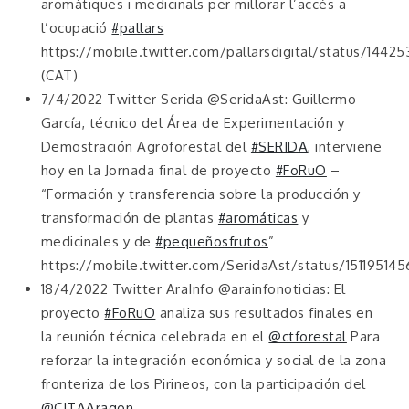
aromàtiques i medicinals per millorar l’accés a
l’ocupació
#pallars
https://mobile.twitter.com/pallarsdigital/status/14
(CAT)
7/4/2022 Twitter Serida @SeridaAst: Guillermo
García, técnico del Área de Experimentación y
Demostración Agroforestal del
#SERIDA
, interviene
hoy en la Jornada final de proyecto
#FoRuO
–
“Formación y transferencia sobre la producción y
transformación de plantas
#aromáticas
y
medicinales y de
#pequeñosfrutos
”
https://mobile.twitter.com/SeridaAst/status/15119514
18/4/2022 Twitter AraInfo @arainfonoticias: El
proyecto
#FoRuO
analiza sus resultados finales en
la reunión técnica celebrada en el
@ctforestal
Para
reforzar la integración económica y social de la zona
fronteriza de los Pirineos, con la participación del
@CITAAragon