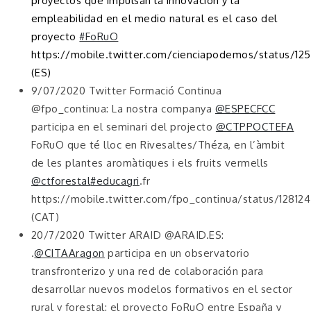
proyectos que impulsan la innovación y la
empleabilidad en el medio natural es el caso del
proyecto
#FoRuO
https://mobile.twitter.com/cienciapodemos/status/
(ES)
9/07/2020 Twitter Formació Continua
@fpo_continua: La nostra companya
@ESPECFCC
participa en el seminari del projecto
@CTPPOCTEFA
FoRuO que té lloc en Rivesaltes/Théza, en l’àmbit
de les plantes aromàtiques i els fruits vermells
@ctforestal
#educagri
.fr
https://mobile.twitter.com/fpo_continua/status/1281
(CAT)
20/7/2020 Twitter ARAID @ARAID.ES:
.
@CITAAragon
participa en un observatorio
transfronterizo y una red de colaboración para
desarrollar nuevos modelos formativos en el sector
rural y forestal: el proyecto FoRuO entre España y