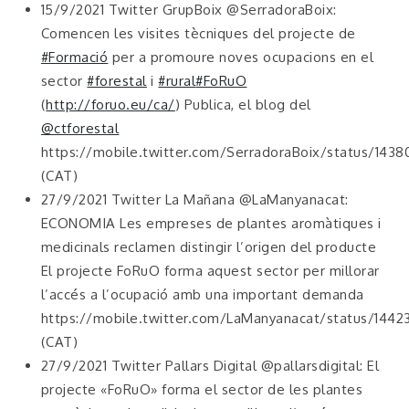
15/9/2021 Twitter GrupBoix @SerradoraBoix:
Comencen les visites tècniques del projecte de
#Formació
per a promoure noves ocupacions en el
sector
#forestal
i
#rural
#FoRuO
(
http://foruo.eu/ca/
) Publica, el blog del
@ctforestal
https://mobile.twitter.com/SerradoraBoix/status/143
(CAT)
27/9/2021 Twitter La Mañana @LaManyanacat:
ECONOMIA Les empreses de plantes aromàtiques i
medicinals reclamen distingir l’origen del producte
El projecte FoRuO forma aquest sector per millorar
l’accés a l’ocupació amb una important demanda
https://mobile.twitter.com/LaManyanacat/status/144
(CAT)
27/9/2021 Twitter Pallars Digital @pallarsdigital: El
projecte «FoRuO» forma el sector de les plantes