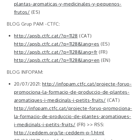
plantas-aromaticas-y-medicinales-y-pequenos-
frutos/
(ES)
BLOG Grup PAM -CTFC:
http://apsb.ctfc.cat/?p=1128
(CAT)
http://apsb.ctfc.cat/?p=1128&lang=es
(ES)
http://apsb.ctfc.cat/?p=1128&lang=fr
(FR)
http://apsb.ctfc.cat/?p=1128&lang=en
(EN)
BLOG INFOPAM:
20/07/2021:
http://infopam.ctfc.cat/projecte-foruo-
promociona-la-formacio-de-produccio-de-plantes-
aromatiques-i-medicinals-i-petits-fruits/
(CAT)
http://infopam.ctfc.cat/projecte-foruo-promociona-
la-formacio-de-produccio-de-plantes-aromatiques-
i-medicinals-i-petits-fruits/
(FR) >> RSS:
http://ceddem.org/le-ceddem-p-1.html