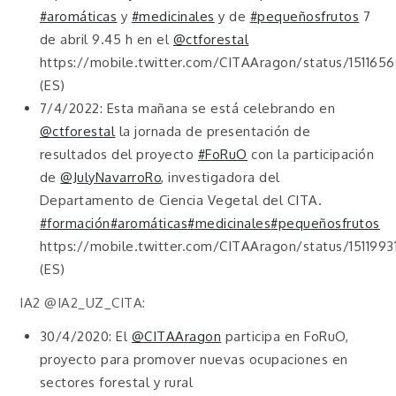
#aromáticas
y
#medicinales
y de
#pequeñosfrutos
7
de abril 9.45 h en el
@ctforestal
https://mobile.twitter.com/CITAAragon/status/151165
(ES)
7/4/2022: Esta mañana se está celebrando en
@ctforestal
la jornada de presentación de
resultados del proyecto
#FoRuO
con la participación
de
@JulyNavarroRo
, investigadora del
Departamento de Ciencia Vegetal del CITA.
#formación
#aromáticas
#medicinales
#pequeñosfrutos
https://mobile.twitter.com/CITAAragon/status/151199
(ES)
IA2 @IA2_UZ_CITA:
30/4/2020: El
@CITAAragon
participa en FoRuO,
proyecto para promover nuevas ocupaciones en
sectores forestal y rural