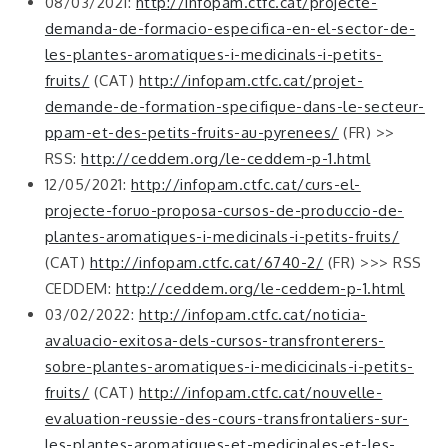
08/03/2021:
http://infopam.ctfc.cat/projecte-
demanda-de-formacio-especifica-en-el-sector-de-
les-plantes-aromatiques-i-medicinals-i-petits-
fruits/
(CAT)
http://infopam.ctfc.cat/projet-
demande-de-formation-specifique-dans-le-secteur-
ppam-et-des-petits-fruits-au-pyrenees/
(FR) >>
RSS:
http://ceddem.org/le-ceddem-p-1.html
12/05/2021:
http://infopam.ctfc.cat/curs-el-
projecte-foruo-proposa-cursos-de-produccio-de-
plantes-aromatiques-i-medicinals-i-petits-fruits/
(CAT)
http://infopam.ctfc.cat/6740-2/
(FR) >>> RSS
CEDDEM:
http://ceddem.org/le-ceddem-p-1.html
03/02/2022:
http://infopam.ctfc.cat/noticia-
avaluacio-exitosa-dels-cursos-transfronterers-
sobre-plantes-aromatiques-i-medicicinals-i-petits-
fruits/
(CAT)
http://infopam.ctfc.cat/nouvelle-
evaluation-reussie-des-cours-transfrontaliers-sur-
les-plantes-aromatiques-et-medicinales-et-les-