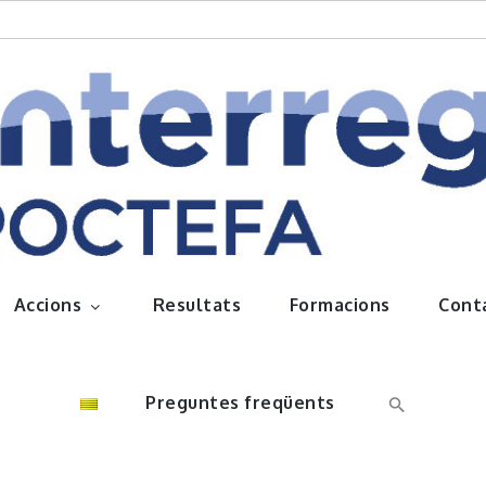
queños frutos
Accions
Resultats
Formacions
Cont
Preguntes freqüents