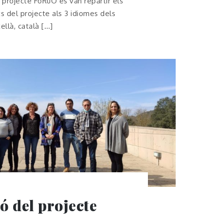
l projecte FoRuO es van repartir els
ts del projecte als 3 idiomes dels
tellà, català […]
ó del projecte