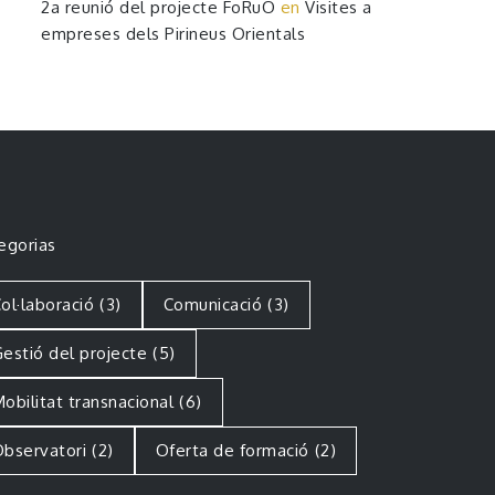
2a reunió del projecte FoRuO
en
Visites a
empreses dels Pirineus Orientals
egorias
ol·laboració
(3)
Comunicació
(3)
estió del projecte
(5)
obilitat transnacional
(6)
bservatori
(2)
Oferta de formació
(2)