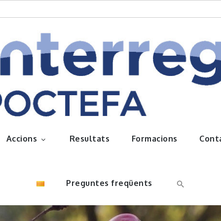
queños frutos
Accions
Resultats
Formacions
Cont
Preguntes freqüents