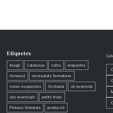
Etiquetes
Cat
Aragó
Catalunya
cultiu
enquestes
C
formació
necessitats formatives
G
noves ocupacions
Occitania
oli essencial
M
olis essencials
petits fruits
O
Pirineus Orientals
producció