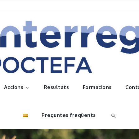
queños frutos
Accions
Resultats
Formacions
Cont
Preguntes freqüents