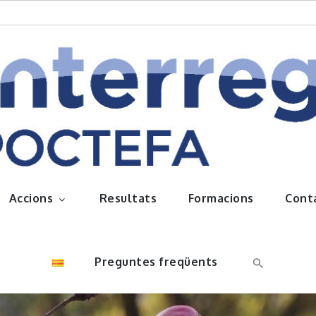
queños frutos
Accions
Resultats
Formacions
Cont
Preguntes freqüents