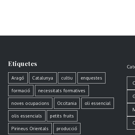
Etiquetes
Cat
Aragó
Catalunya
cultiu
enquestes
C
formació
necessitats formatives
G
noves ocupacions
Occitania
oli essencial
M
olis essencials
petits fruits
O
Pirineus Orientals
producció