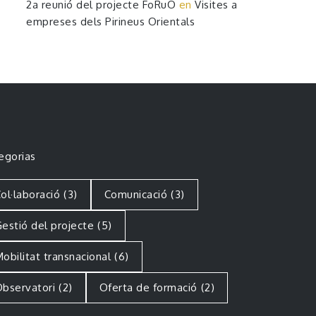
2a reunió del projecte FoRuO
en
Visites a
empreses dels Pirineus Orientals
egorias
ol·laboració
(3)
Comunicació
(3)
estió del projecte
(5)
obilitat transnacional
(6)
bservatori
(2)
Oferta de formació
(2)