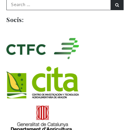
Search
Sear
for:
Socis: