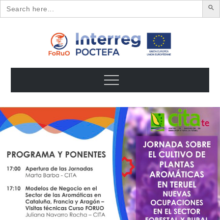
Search
for:
Skip
to
content
FoRuO
Formación en plantas aromáticas y medicinales y pequeños
frutos
Menu