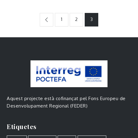
Navegació
1
2
3
d'entrades
Aquest projecte està cofinançat pel Fons Europeu de
Desenvolupament Regional (FEDER)
Etiquetes