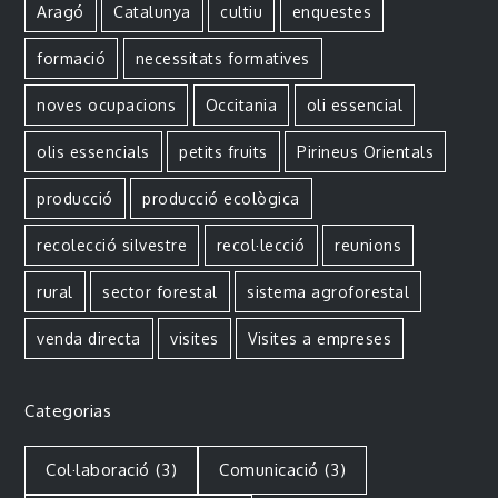
Aragó
Catalunya
cultiu
enquestes
formació
necessitats formatives
noves ocupacions
Occitania
oli essencial
olis essencials
petits fruits
Pirineus Orientals
producció
producció ecològica
recolecció silvestre
recol·lecció
reunions
rural
sector forestal
sistema agroforestal
venda directa
visites
Visites a empreses
Categorias
Col·laboració
(3)
Comunicació
(3)