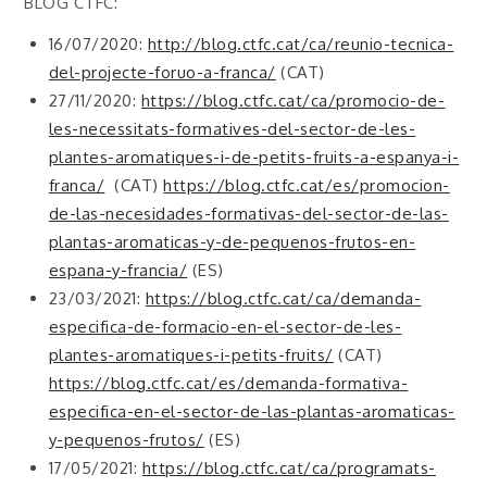
BLOG CTFC:
16/07/2020:
http://blog.ctfc.cat/ca/reunio-tecnica-
del-projecte-foruo-a-franca/
(CAT)
27/11/2020:
https://blog.ctfc.cat/ca/promocio-de-
les-necessitats-formatives-del-sector-de-les-
plantes-aromatiques-i-de-petits-fruits-a-espanya-i-
franca/
(CAT)
https://blog.ctfc.cat/es/promocion-
de-las-necesidades-formativas-del-sector-de-las-
plantas-aromaticas-y-de-pequenos-frutos-en-
espana-y-francia/
(ES)
23/03/2021:
https://blog.ctfc.cat/ca/demanda-
especifica-de-formacio-en-el-sector-de-les-
plantes-aromatiques-i-petits-fruits/
(CAT)
https://blog.ctfc.cat/es/demanda-formativa-
especifica-en-el-sector-de-las-plantas-aromaticas-
y-pequenos-frutos/
(ES)
17/05/2021:
https://blog.ctfc.cat/ca/programats-