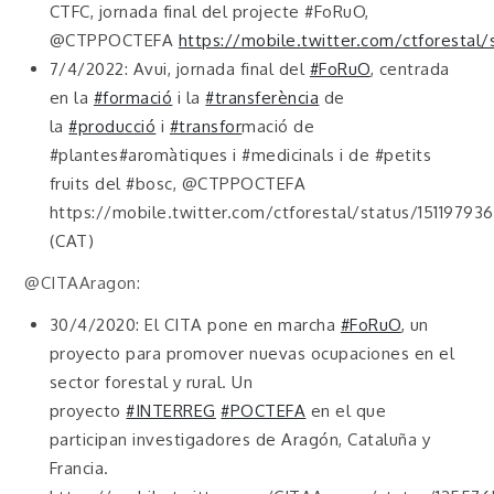
CTFC, jornada final del projecte #FoRuO,
@CTPPOCTEFA
https://mobile.twitter.com/ctforesta
7/4/2022: Avui, jornada final del
#FoRuO
, centrada
en la
#formació
i la
#transferència
de
la
#producció
i
#transfor
mació de
#plantes#aromàtiques i #medicinals i de #petits
fruits del #bosc, @CTPPOCTEFA
https://mobile.twitter.com/ctforestal/status/151197
(CAT)
@CITAAragon:
30/4/2020: El CITA pone en marcha
#FoRuO
, un
proyecto para promover nuevas ocupaciones en el
sector forestal y rural. Un
proyecto
#INTERREG
#POCTEFA
en el que
participan investigadores de Aragón, Cataluña y
Francia.