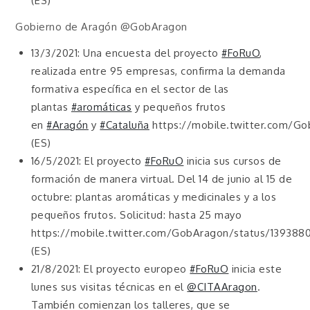
(ES)
Gobierno de Aragón @GobAragon
13/3/2021: Una encuesta del proyecto
#FoRuO
,
realizada entre 95 empresas, confirma la demanda
formativa específica en el sector de las
plantas
#aromáticas
y pequeños frutos
en
#Aragón
y
#Cataluña
https://mobile.twitter.com/Go
(ES)
16/5/2021: El proyecto
#FoRuO
inicia sus cursos de
formación de manera virtual. Del 14 de junio al 15 de
octubre: plantas aromáticas y medicinales y a los
pequeños frutos. Solicitud: hasta 25 mayo
https://mobile.twitter.com/GobAragon/status/1393880
(ES)
21/8/2021: El proyecto europeo
#FoRuO
inicia este
lunes sus visitas técnicas en el
@CITAAragon
.
También comienzan los talleres, que se