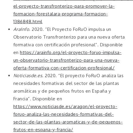
el-proyecto-transfronterizo-para-promover-la-
formacion-forestalara-programa-formacion-
1386848.html
AraInfo
. 2020. “El Proyecto FoRuO impulsa un
Observatorio Transfronterizo para una nueva oferta
formativa con certificación profesional”. Disponible
en
https://arainfo.org/el-proyecto-foruo-impulsa-
un-observatorio-transfronterizo-para-una-nueva-
oferta-formativa-con-certificacion-profesional/
Noticiasde.es.
2020. “El proyecto FoRuO analiza las
necesidades formativas del sector de las plantas
aromáticas y de pequeños frutos en España y
Francia”. Disponible en
https://www.noticiasde.es/aragon/el-proyecto-
foruo-analiza-las-necesidades-formativas-del-
sector-de-las-plantas-aromaticas-y-de-pequenos-
frutos-en-espana-y-francia/