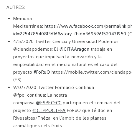
AUTRES:
Memoria
Mediterránea:
https://www.facebook.com/permalink.p
id=225478540813616&story_fbid=3695961520431950
(C
4/5/2020 Twitter Ciencia y Universidad Podemos
@cienciapodemos: El
@CITAAragon
trabaja en
proyectos que impulsan la innovación y la
empleabilidad en el medio natural es el caso del
proyecto
#FoRuO
https://mobile.twitter.com/ciencia
(ES)
9/07/2020 Twitter Formació Continua
@fpo_continua: La nostra
companya
@ESPECFCC
participa en el seminari del
projecto
@CTPPOCTEFA
FoRuO que té lloc en
Rivesaltes/Théza, en l’àmbit de les plantes
aromàtiques i els fruits