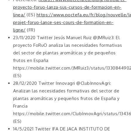
proyecto-foruo-lanza-sus-cursos-de-formacion-en-
linea/
(ES)
https://www.poctefa.eu/fr/blog/nouvelle/l
projet-foruo-lance-ses-cours-de-formation-en-
ligne/
(FR)
23/11/2020 Twitter Jesús Manuel Ruiz @JMRuiz3: El
proyecto FoRuO analiza las necesidades formativas
del sector de plantas aromáticas y de pequeños
frutos en España
https://mobile.twitter.com/JMRuiz3/status/13308449
(ES)
28/12/2020 Twitter Innovagri @ClubInnovAgri:
Analizan las necesidades formativas del sector de
plantas aromáticas y pequeños frutos de España y
Francia
https://mobile.twitter.com/ClubInnovAgri/status/134
(ES)
14/5/2021 Twitter IFA DE JACA INSTITUTO DE