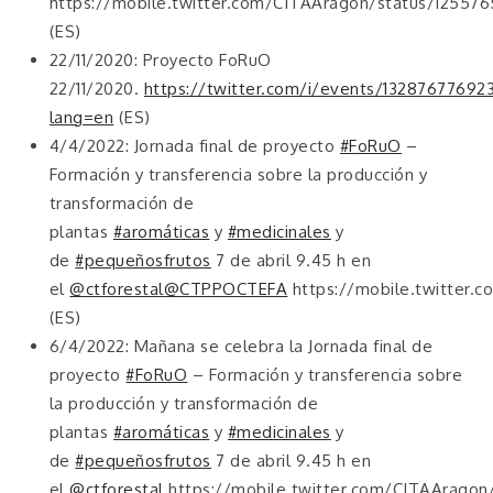
https://mobile.twitter.com/CITAAragon/status/1255
(ES)
22/11/2020: Proyecto FoRuO
22/11/2020.
https://twitter.com/i/events/1328767769
lang=en
(ES)
4/4/2022: Jornada final de proyecto
#FoRuO
–
Formación y transferencia sobre la producción y
transformación de
plantas
#aromáticas
y
#medicinales
y
de
#pequeñosfrutos
7 de abril 9.45 h en
el
@ctforestal
@CTPPOCTEFA
https://mobile.twitter.
(ES)
6/4/2022: Mañana se celebra la Jornada final de
proyecto
#FoRuO
– Formación y transferencia sobre
la producción y transformación de
plantas
#aromáticas
y
#medicinales
y
de
#pequeñosfrutos
7 de abril 9.45 h en
el
@ctforestal
https://mobile.twitter.com/CITAAragon