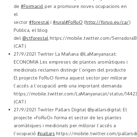
de
#Formació
per a promoure noves ocupacions en
el
sector
#forestal
i
#rural
#FoRuO
(
http://foruo.eu/ca/
)
Publica, el blog
del
@ctforestal
https://mobile.twitter.com/Serradora
(CAT)
27/9/2021 Twitter La Mañana @LaManyanacat:
ECONOMIA Les empreses de plantes aromàtiques i
medicinals reclamen distingir l’origen del producte
El projecte FoRuO forma aquest sector per millorar
l’accés a l’ocupació amb una important demanda
https://mobile.twitter.com/LaManyanacat/status/144
(CAT)
27/9/2021 Twitter Pallars Digital @pallarsdigital: El
projecte «FoRuO» forma el sector de les plantes
aromàtiques i medicinals per millorar l’accés a
l’ocupació
#pallars
https://mobile.twitter.com/pallars