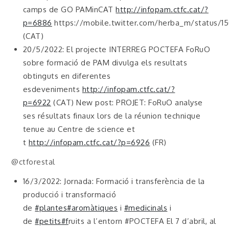
camps de GO PAMinCAT
http://infopam.ctfc.cat/?
p=6886
https://mobile.twitter.com/herba_m/status/
(CAT)
20/5/2022: El projecte INTERREG POCTEFA FoRuO
sobre formació de PAM divulga els resultats
obtinguts en diferentes
esdeveniments
http://infopam.ctfc.cat/?
p=6922
(CAT) New post: PROJET: FoRuO analyse
ses résultats finaux lors de la réunion technique
tenue au Centre de science et
t
http://infopam.ctfc.cat/?p=6926
(FR)
@ctforestal
16/3/2022: Jornada: Formació i transferència de la
producció i transformació
de
#plantes
#aromàtiques
i
#medicinals
i
de
#petits
#f
ruits a l’entorn #POCTEFA El 7 d’abril, al