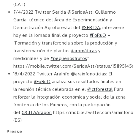
(CAT)
7/4/2022 Twitter Serida @SeridaAst: Guillermo
García, técnico del Área de Experimentación y
Demostración Agroforestal del
#SERIDA
, interviene
hoy en la Jornada final de proyecto
#FoRuO
–
“Formación y transferencia sobre la producción y
transformación de plantas
#aromáticas
y
medicinales y de
#pequeñosfrutos
”
https://mobile.twitter.com/SeridaAst/status/15119514
18/4/2022 Twitter AraInfo @arainfonoticias: El
proyecto
#FoRuO
analiza sus resultados finales en
la reunión técnica celebrada en el
@ctforestal
Para
reforzar la integración económica y social de la zona
fronteriza de los Pirineos, con la participación
del
@CITAAragon
https://mobile.twitter.com/arainfon
(ES)
Presse