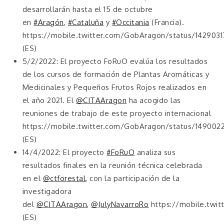
desarrollarán hasta el 15 de octubre
en
#Aragón
,
#Cataluña
y
#Occitania
(Francia).
https://mobile.twitter.com/GobAragon/status/142903
(ES)
5/2/2022: El proyecto FoRuO evalúa los resultados
de los cursos de formación de Plantas Aromáticas y
Medicinales y Pequeños Frutos Rojos realizados en
el año 2021. El
@CITAAragon
ha acogido las
reuniones de trabajo de este proyecto internacional
https://mobile.twitter.com/GobAragon/status/14900
(ES)
14/4/2022: El proyecto
#FoRuO
analiza sus
resultados finales en la reunión técnica celebrada
en el
@ctforestal
, con la participación de la
investigadora
del
@CITAAragon
,
@JulyNavarroRo
https://mobile.twi
(ES)