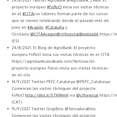
24/8/2021 Twitter AgroBank @AgroBank_CABK: El
proyecto europeo
#FoRuO
inicia sus visitas técnicas
en el
#CITA
Los talleres forman parte de los cursos
que se vienen celebrando desde el pasado mes de
junio en
#Aragón
,
#Cataluña
y
Occitania
@CITAAragon
@ctforestal
@eplea66
https://
(ES)
24/8/2021. El Blog de AgroBank: El proyecto
europeo FoRuO inicia sus visitas técnicas en el CITA
https://agrobankcaixabank.com/Noticias/el-
proyecto-europeo-foruo-inicia-sus-visitas-tecnicas-
en-el-cita
14/9/2021 Twitter PEFC Catalunya @PEFC_Catalunya:
Comencen les visites tècniques del projecte
FoRuO
http://dlvr.it/S7XWmH
via
@ctforestal
https://
(CAT)
15/9/2021 Twitter GrupBoix @SerradoraBoix:
Comencen les visites tècniques del projecte