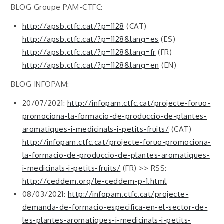
BLOG Groupe PAM-CTFC:
http://apsb.ctfc.cat/?p=1128
(CAT)
http://apsb.ctfc.cat/?p=1128&lang=es
(ES)
http://apsb.ctfc.cat/?p=1128&lang=fr
(FR)
http://apsb.ctfc.cat/?p=1128&lang=en
(EN)
BLOG INFOPAM:
20/07/2021:
http://infopam.ctfc.cat/projecte-foruo-
promociona-la-formacio-de-produccio-de-plantes-
aromatiques-i-medicinals-i-petits-fruits/
(CAT)
http://infopam.ctfc.cat/projecte-foruo-promociona-
la-formacio-de-produccio-de-plantes-aromatiques-
i-medicinals-i-petits-fruits/
(FR) >> RSS:
http://ceddem.org/le-ceddem-p-1.html
08/03/2021:
http://infopam.ctfc.cat/projecte-
demanda-de-formacio-especifica-en-el-sector-de-
les-plantes-aromatiques-i-medicinals-i-petits-