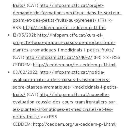
fruits/
(CAT)
http://infopam.ctfc.cat/projet-
demande-de-formation-specifique-dans-le-secteur-
ppam-et-des-petits-fruits-au-pyrenees/
(FR) >>
RSS:
http://ceddem.org/le-ceddem-p-1.html
12/05/2021:
http://infopam.ctfc.cat/curs-el-
projecte-foruo-proposa-cursos-de-produccio-de-
plantes-aromatiques-i-medicinals-i-petits-fruits/
(CAT)
http://infopam.ctfc.cat/6740-2/
(FR) >>> RSS
CEDDEM:
http://ceddem.org/le-ceddem-p-1.html
03/02/2022:
http://infopam.ctfc.cat/noticia-
avaluacio-exitosa-dels-cursos-transfronterers-
sobre-plantes-aromatiques-i-medicicinals-i-petits-
fruits/
(CAT)
http://infopam.ctfc.cat/nouvelle-
evaluation-reussie-des-cours-transfrontaliers-sur-
les-plantes-aromatiques-et-medicinales-et-les-
petits-fruits/
>>>RSS
CEDDEM:
http://ceddem.org/le-ceddem-p-1.html