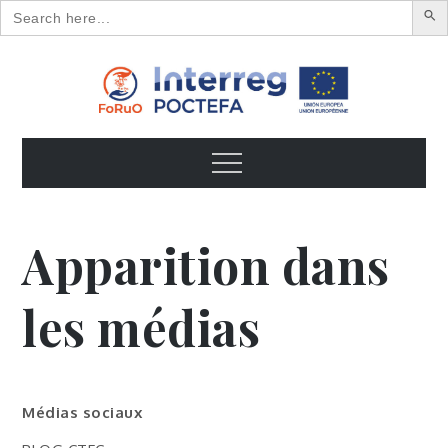
Search
for:
Skip
to
content
FoRuO
Formación en plantas aromáticas y medicinales y pequeños
frutos
Menu
Apparition dans
les médias
Médias sociaux