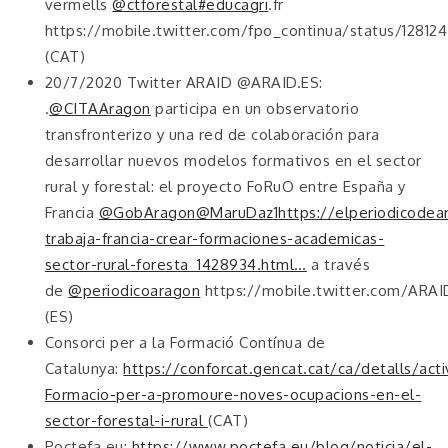
vermells
@ctforestal
#educagri
.fr
https://mobile.twitter.com/fpo_continua/status/1281
(CAT)
20/7/2020 Twitter ARAID @ARAID.ES:
.
@CITAAragon
participa en un observatorio
transfronterizo y una red de colaboración para
desarrollar nuevos modelos formativos en el sector
rural y forestal: el proyecto FoRuO entre España y
Francia
@GobAragon
@MaruDaz1
https://elperiodicode
trabaja-francia-crear-formaciones-academicas-
sector-rural-foresta_1428934.html…
a través
de
@periodicoaragon
https://mobile.twitter.com/ARA
(ES)
Consorci per a la Formació Contínua de
Catalunya:
https://conforcat.gencat.cat/ca/detalls/ac
Formacio-per-a-promoure-noves-ocupacions-en-el-
sector-forestal-i-rural
(CAT)
Poctefa.eu:
https://www.poctefa.eu/blog/noticia/el-