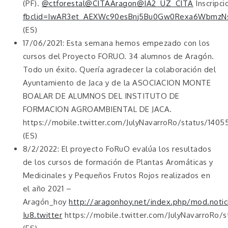
(PF).
@ctforestal
@CITAAragon
@IA2_UZ_CITA
Inscripci
fbclid=IwAR3et_AEXWc90esBnj5Bu0Gw0Rexa6Wbmz
(ES)
17/06/2021: Esta semana hemos empezado con los
cursos del Proyecto FORUO. 34 alumnos de Aragón.
Todo un éxito. Quería agradecer la colaboración del
Ayuntamiento de Jaca y de la ASOCIACION MONTE
BOALAR DE ALUMNOS DEL INSTITUTO DE
FORMACION AGROAMBIENTAL DE JACA.
https://mobile.twitter.com/JulyNavarroRo/status/140
(ES)
8/2/2022: El proyecto FoRuO evalúa los resultados
de los cursos de formación de Plantas Aromáticas y
Medicinales y Pequeños Frutos Rojos realizados en
el año 2021 –
Aragón_hoy
http://aragonhoy.net/index.php/mod.noti
Iu8.twitter
https://mobile.twitter.com/JulyNavarroRo/