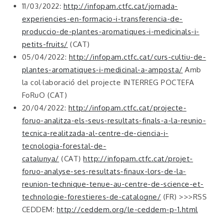
11/03/2022:
http://infopam.ctfc.cat/jornada-
experiencies-en-formacio-i-transferencia-de-
produccio-de-plantes-aromatiques-i-medicinals-i-
petits-fruits/
(CAT)
05/04/2022:
http://infopam.ctfc.cat/curs-cultiu-de-
plantes-aromatiques-i-medicinal-a-amposta/
Amb
la col·laboració del projecte INTERREG POCTEFA
FoRuO (CAT)
20/04/2022:
http://infopam.ctfc.cat/projecte-
foruo-analitza-els-seus-resultats-finals-a-la-reunio-
tecnica-realitzada-al-centre-de-ciencia-i-
tecnologia-forestal-de-
catalunya/
(CAT)
http://infopam.ctfc.cat/projet-
foruo-analyse-ses-resultats-finaux-lors-de-la-
reunion-technique-tenue-au-centre-de-science-et-
technologie-forestieres-de-catalogne/
(FR) >>>RSS
CEDDEM:
http://ceddem.org/le-ceddem-p-1.html