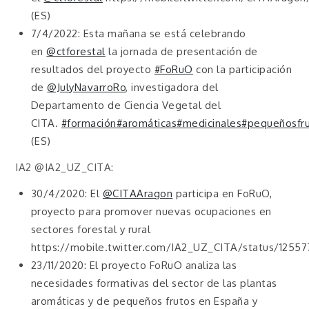
(ES)
7/4/2022: Esta mañana se está celebrando
en
@ctforestal
la jornada de presentación de
resultados del proyecto
#FoRuO
con la participación
de
@JulyNavarroRo
, investigadora del
Departamento de Ciencia Vegetal del
CITA.
#formación
#aromáticas
#medicinales
#pequeñosfr
(ES)
IA2 @IA2_UZ_CITA:
30/4/2020: El
@CITAAragon
participa en FoRuO,
proyecto para promover nuevas ocupaciones en
sectores forestal y rural
https://mobile.twitter.com/IA2_UZ_CITA/status/125
23/11/2020: El proyecto FoRuO analiza las
necesidades formativas del sector de las plantas
aromáticas y de pequeños frutos en España y