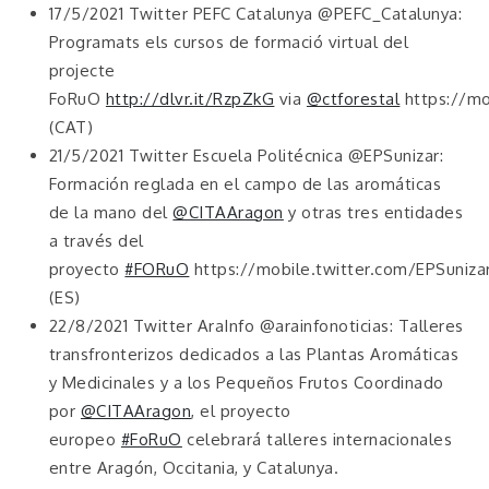
17/5/2021 Twitter PEFC Catalunya @PEFC_Catalunya:
Programats els cursos de formació virtual del
projecte
FoRuO
http://dlvr.it/RzpZkG
via
@ctforestal
https://mo
(CAT)
21/5/2021 Twitter Escuela Politécnica @EPSunizar:
Formación reglada en el campo de las aromáticas
de la mano del
@CITAAragon
y otras tres entidades
a través del
proyecto
#FORuO
https://mobile.twitter.com/EPSuniz
(ES)
22/8/2021 Twitter AraInfo @arainfonoticias: Talleres
transfronterizos dedicados a las Plantas Aromáticas
y Medicinales y a los Pequeños Frutos Coordinado
por
@CITAAragon
, el proyecto
europeo
#FoRuO
celebrará talleres internacionales
entre Aragón, Occitania, y Catalunya.