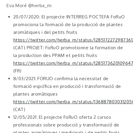
Eva Moré @herba_m:
20/07/2020: El projecte INTERREG POCTEFA FoRuO
promociona la formació de la producció de plantes
aromàtiques i del petits fruits
https://twitter.com/herba_m/status/128517227298736
(CAT) PROJET: FoRuO promotionne la formation de
la production des PPAM et petits fruits
https://twitter.com/herba_m/status/128517362010964
(FR)
8/03/2021: FORUO confirma la necessitat de
formació espcífica en producció i transformació de
plantes aromàtiques
https://twitter.com/herba_m/status/13688780303120
(CAT)
12/05/2021: El projecte FoRuO oferta 2 cursos
professionals sobre producció y transformació de
plantes aromàtiques i medicinals i de petits fruits