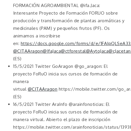
FORMACIÓN AGROAMBIENTAL @ifa.Jaca:
Interesante Proyecto de Formación FORUO sobre
producción y transformación de plantas aromáticas y
medicinales (PAM) y pequeños frutos (PF). Os
animamos a inscribirse
en:
https://docs.google.com/forms/d/e/1FAIpQLSe
@CITAAragon
@IfaJaca
@ctforestal
@AytoJaca
@cJacetan
(ES)
15/5/2021 Twitter GoAragon @go_aragon: El
proyecto FoRuO inicia sus cursos de formación de
manera
virtual
@CITAAragon
https://mobile.twitter.com/go_
(ES)
16/5/2021 Twitter AraInfo @arainfonoticias: El
proyecto FoRuO inicia sus cursos de formación de
manera virtual. Abierto el plazo de inscripción
https://mobile.twitter.com/arainfonoticias/status/13