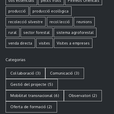
olis essencials
petits fruits
Pirineus Orientals
producció
producció ecològica
recolecció silvestre
recol·lecció
reunions
rural
sector forestal
sistema agroforestal
venda directa
visites
Visites a empreses
Categorias
Col·laboració
(3)
Comunicació
(3)
Gestió del projecte
(5)
Mobilitat transnacional
(6)
Observatori
(2)
Oferta de formació
(2)