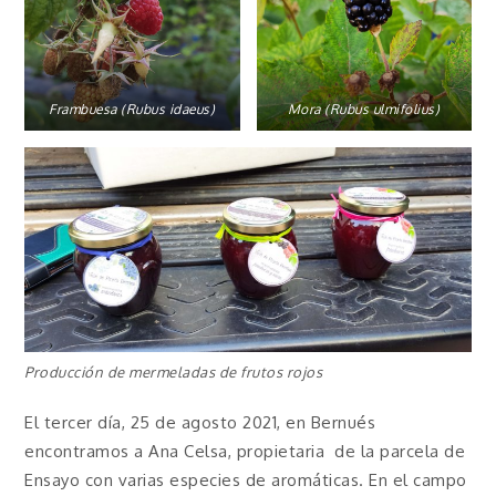
Frambuesa (Rubus idaeus)
Mora (Rubus ulmifolius)
Producción de mermeladas de frutos rojos
El tercer día, 25 de agosto 2021, en Bernués
encontramos a Ana Celsa, propietaria de la parcela de
Ensayo con varias especies de aromáticas. En el campo