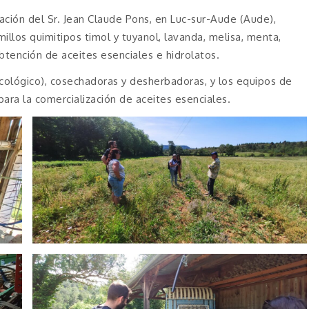
tación del Sr. Jean Claude Pons, en Luc-sur-Aude (Aude),
illos quimitipos timol y tuyanol, lavanda, melisa, menta,
tención de aceites esenciales e hidrolatos.
cológico), cosechadoras y desherbadoras, y los equipos de
para la comercialización de aceites esenciales.