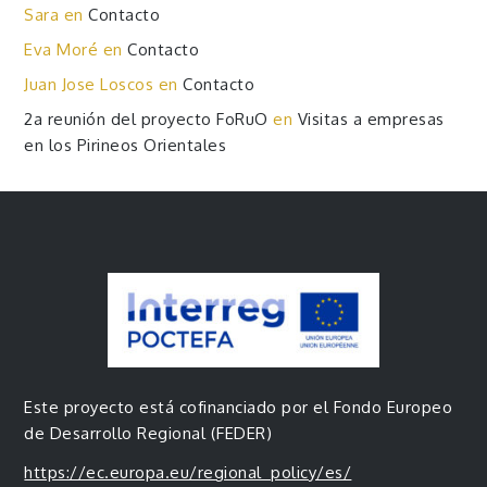
Sara
en
Contacto
Eva Moré
en
Contacto
Juan Jose Loscos
en
Contacto
2a reunión del proyecto FoRuO
en
Visitas a empresas
en los Pirineos Orientales
Este proyecto está cofinanciado por el Fondo Europeo
de Desarrollo Regional (FEDER)
https://ec.europa.eu/regional_policy/es/