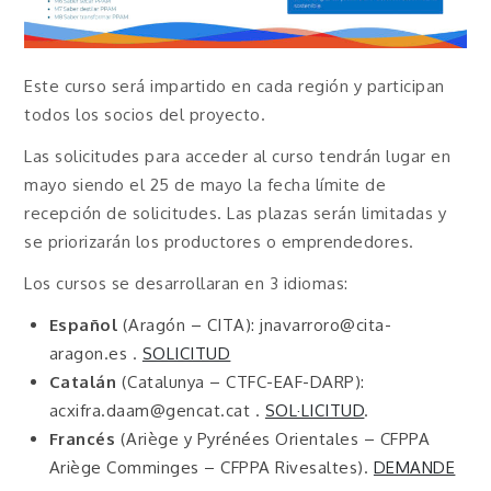
Este curso será impartido en cada región y participan
todos los socios del proyecto.
Las solicitudes para acceder al curso tendrán lugar en
mayo siendo el 25 de mayo la fecha límite de
recepción de solicitudes. Las plazas serán limitadas y
se priorizarán los productores o emprendedores.
Los cursos se desarrollaran en 3 idiomas:
Español
(Aragón – CITA): jnavarroro@cita-
aragon.es .
SOLICITUD
Catalán
(Catalunya – CTFC-EAF-DARP):
acxifra.daam@gencat.cat .
SOL·LICITUD
.
Francés
(Ariège y Pyrénées Orientales – CFPPA
Ariège Comminges – CFPPA Rivesaltes).
DEMANDE