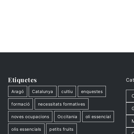
Etiquetes
Cat
Aragó
Catalunya
cultiu
enquestes
C
formació
necessitats formatives
G
noves ocupacions
Occitania
oli essencial
M
olis essencials
petits fruits
O