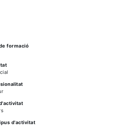
de formació
tat
cial
sionalitat
ur
d'activitat
rs
ipus d'activitat