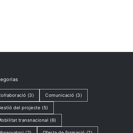
egorias
ol·laboració
(3)
Comunicació
(3)
estió del projecte
(5)
obilitat transnacional
(6)
bservatori
(2)
Oferta de formació
(2)