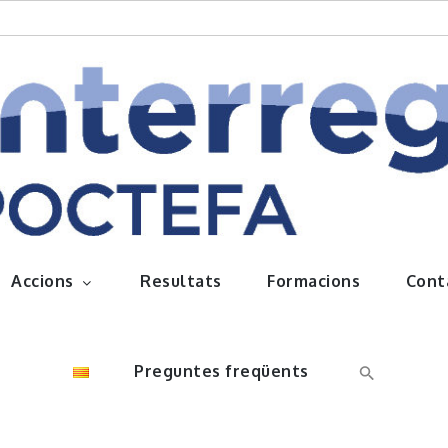
queños frutos
Accions
Resultats
Formacions
Cont
Preguntes freqüents