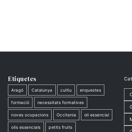
Etiquetes
Cat
Aragó
Catalunya
cultiu
enquestes
C
formació
necessitats formatives
G
noves ocupacions
Occitania
oli essencial
M
olis essencials
petits fruits
O