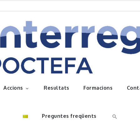
queños frutos
Accions
Resultats
Formacions
Cont
Preguntes freqüents