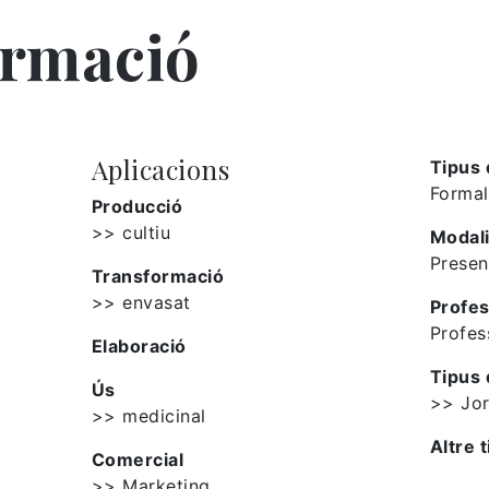
ormació
Aplicacions
Tipus 
Formal
Producció
>> cultiu
Modali
Presen
Transformació
>> envasat
Profes
Profes
Elaboració
Tipus 
Ús
>> Jo
>> medicinal
Altre t
Comercial
>> Marketing