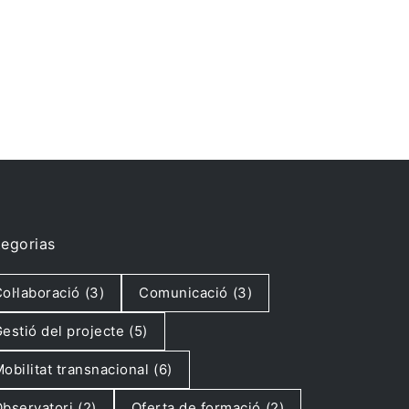
egorias
ol·laboració
(3)
Comunicació
(3)
estió del projecte
(5)
obilitat transnacional
(6)
bservatori
(2)
Oferta de formació
(2)