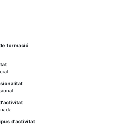
de formació
tat
cial
sionalitat
sional
d'activitat
rnada
ipus d'activitat