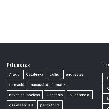
Etiquetes
Cat
Aragó
Catalunya
cultiu
enquestes
C
formació
necessitats formatives
G
noves ocupacions
Occitania
oli essencial
M
olis essencials
petits fruits
O