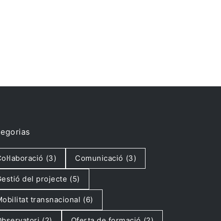
egorias
ol·laboració
(3)
Comunicació
(3)
estió del projecte
(5)
obilitat transnacional
(6)
bservatori
(2)
Oferta de formació
(2)