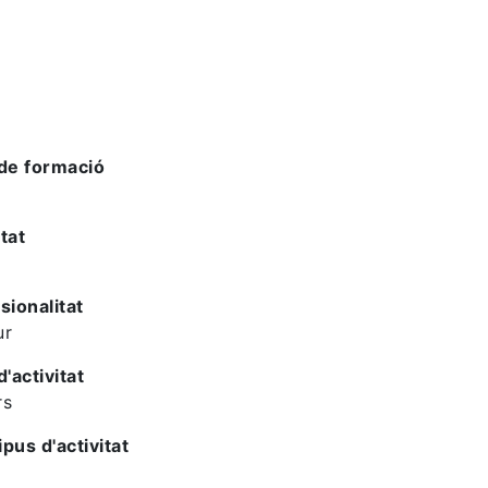
de formació
tat
sionalitat
ur
d'activitat
rs
ipus d'activitat