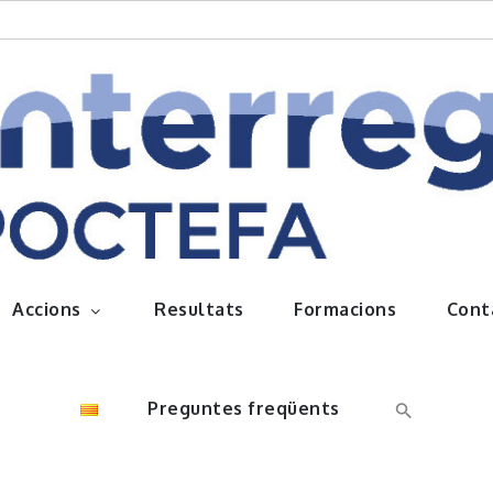
queños frutos
Accions
Resultats
Formacions
Cont
Preguntes freqüents