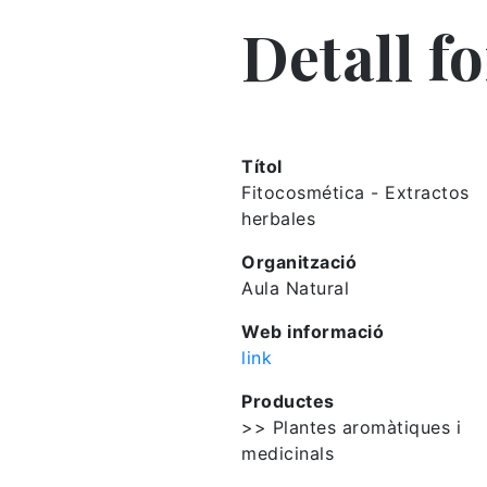
Detall f
Títol
Fitocosmética - Extractos
herbales
Organització
Aula Natural
Web informació
link
Productes
>> Plantes aromàtiques i
medicinals