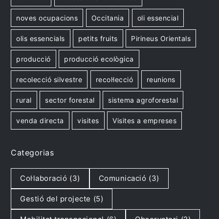
noves ocupacions
Occitania
oli essencial
olis essencials
petits fruits
Pirineus Orientals
producció
producció ecològica
recolecció silvestre
recol·lecció
reunions
rural
sector forestal
sistema agroforestal
venda directa
visites
Visites a empreses
Categorias
Col·laboració
(3)
Comunicació
(3)
Gestió del projecte
(5)