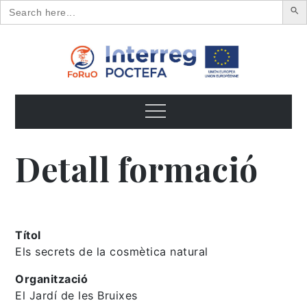
Search
for:
Skip
to
content
FoRuO
Formación en plantas aromáticas y medicinales y pequeños
frutos
Menu
Detall formació
Títol
Els secrets de la cosmètica natural
Organització
El Jardí de les Bruixes