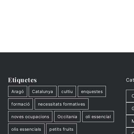
Etiquetes
Cat
Aragó
Catalunya
cultiu
enquestes
C
formació
necessitats formatives
G
noves ocupacions
Occitania
oli essencial
M
olis essencials
petits fruits
O