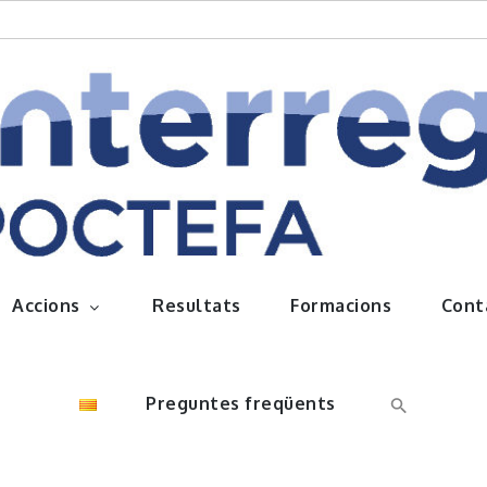
queños frutos
Accions
Resultats
Formacions
Cont
Preguntes freqüents