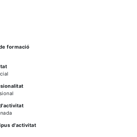
de formació
tat
cial
sionalitat
sional
d'activitat
rnada
ipus d'activitat