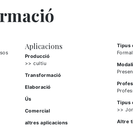
ormació
Aplicacions
Tipus 
usos
Formal
Producció
>> cultiu
Modali
Presen
Transformació
Profes
Elaboració
Profes
Ús
Tipus 
>> Jo
Comercial
Altre t
altres aplicacions