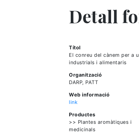
Detall f
Títol
El conreu del cànem per a 
industrials i alimentaris
Organització
DARP, PATT
Web informació
link
Productes
>> Plantes aromàtiques i
medicinals