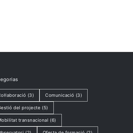
egorias
ol·laboració
(3)
Comunicació
(3)
estió del projecte
(5)
obilitat transnacional
(6)
bservatori
(2)
Oferta de formació
(2)