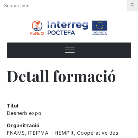
Search
for:
Skip
to
content
FoRuO
Formación en plantas aromáticas y medicinales y pequeños
frutos
Menu
Detall formació
Títol
Desherb expo
Organització
FNAMS, ITEIPMAI i HEMP’it, Coopérative des