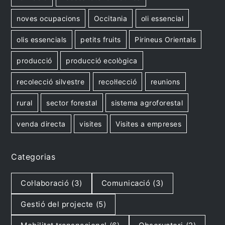
noves ocupacions
Occitania
oli essencial
olis essencials
petits fruits
Pirineus Orientals
producció
producció ecològica
recolecció silvestre
recol·lecció
reunions
rural
sector forestal
sistema agroforestal
venda directa
visites
Visites a empreses
Categorias
Col·laboració
(3)
Comunicació
(3)
Gestió del projecte
(5)