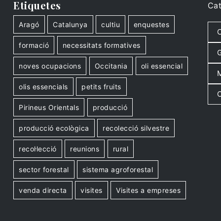
Etiquetes
Cat
Aragó
Catalunya
cultiu
enquestes
C
formació
necessitats formatives
G
noves ocupacions
Occitania
oli essencial
M
olis essencials
petits fruits
O
Pirineus Orientals
producció
producció ecològica
recolecció silvestre
recol·lecció
reunions
rural
sector forestal
sistema agroforestal
venda directa
visites
Visites a empreses