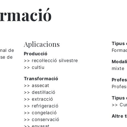
ormació
Aplicacions
Tipus 
nal de
Formac
Producció
ase de
>> recol·lecció silvestre
Modali
>> cultiu
mixte
Transformació
Profes
>> assecat
Profes
>> destil·lació
Tipus 
>> extracció
>> Cu
>> refrigeració
>> congelació
Altre t
>> conservació
>> envasat