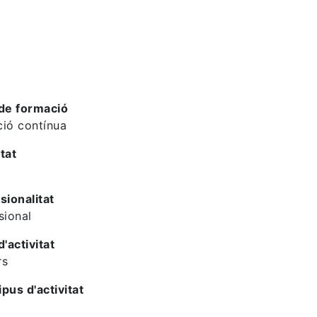
de formació
ió contínua
tat
sionalitat
sional
d'activitat
rs
ipus d'activitat