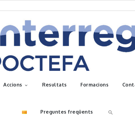
queños frutos
Accions
Resultats
Formacions
Cont
Preguntes freqüents