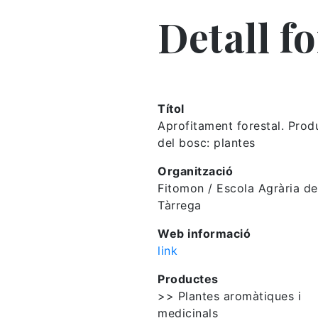
Detall f
Títol
Aprofitament forestal. Prod
del bosc: plantes
Organització
Fitomon / Escola Agrària de
Tàrrega
Web informació
link
Productes
>> Plantes aromàtiques i
medicinals