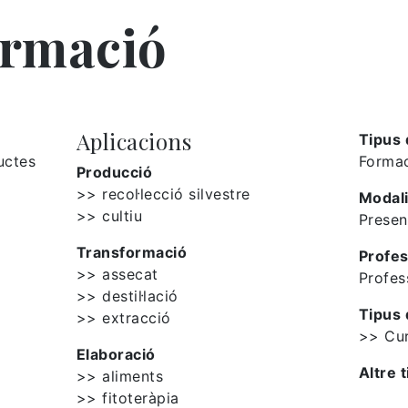
ormació
Aplicacions
Tipus 
uctes
Formac
Producció
>> recol·lecció silvestre
Modali
>> cultiu
Presen
Transformació
Profes
>> assecat
Profes
>> destil·lació
Tipus 
>> extracció
>> Cu
Elaboració
Altre t
>> aliments
>> fitoteràpia