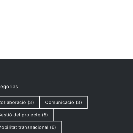
egorias
ol·laboració
(3)
Comunicació
(3)
estió del projecte
(5)
obilitat transnacional
(6)