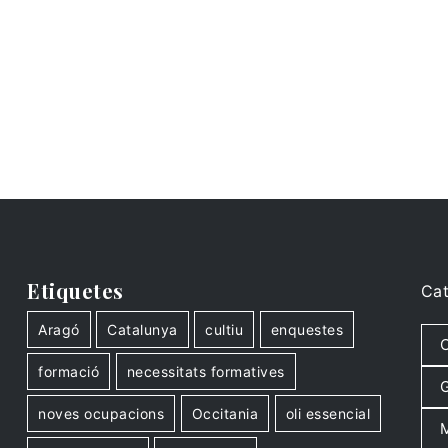
Etiquetes
Cat
Aragó
Catalunya
cultiu
enquestes
C
formació
necessitats formatives
G
noves ocupacions
Occitania
oli essencial
M