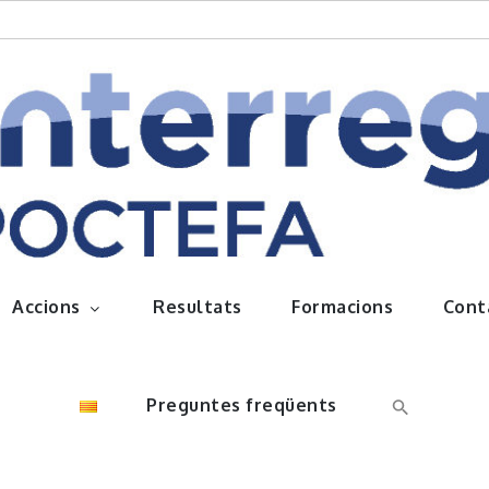
queños frutos
Accions
Resultats
Formacions
Cont
Preguntes freqüents