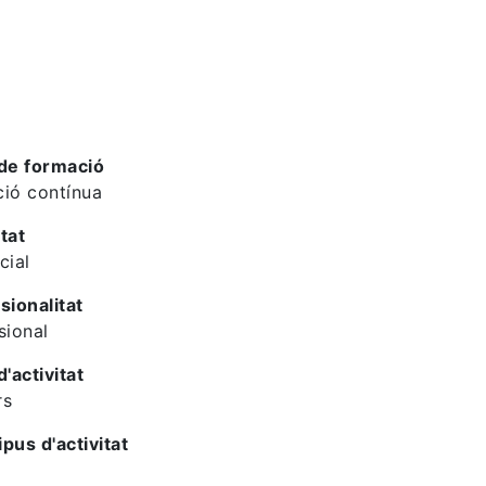
de formació
ió contínua
tat
cial
sionalitat
sional
d'activitat
rs
ipus d'activitat