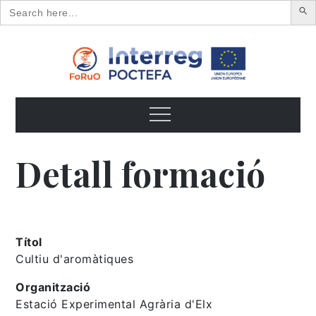
Search
for:
Skip
to
content
FoRuO
Formación en plantas aromáticas y medicinales y pequeños
frutos
Menu
Detall formació
Títol
Cultiu d'aromàtiques
Organització
Estació Experimental Agrària d'Elx