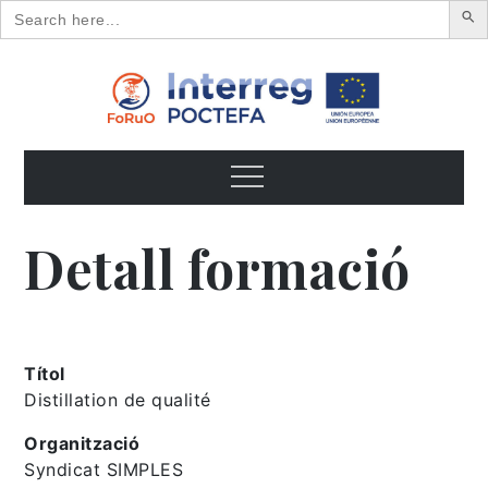
Search
for:
Skip
to
content
FoRuO
Formación en plantas aromáticas y medicinales y pequeños
frutos
Menu
Detall formació
Títol
Distillation de qualité
Organització
Syndicat SIMPLES