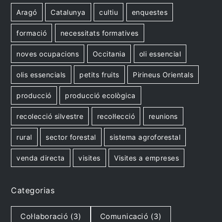
Aragó
Catalunya
cultiu
enquestes
formació
necessitats formatives
noves ocupacions
Occitania
oli essencial
olis essencials
petits fruits
Pirineus Orientals
producció
producció ecològica
recolecció silvestre
recol·lecció
reunions
rural
sector forestal
sistema agroforestal
venda directa
visites
Visites a empreses
Categorias
Col·laboració
(3)
Comunicació
(3)