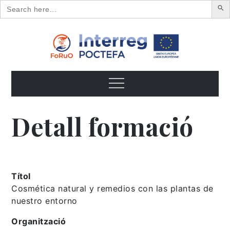
Search
for:
Skip
to
content
FoRuO
Formación en plantas aromáticas y medicinales y pequeños
frutos
Menu
Detall formació
Títol
Cosmética natural y remedios con las plantas de
nuestro entorno
Organització