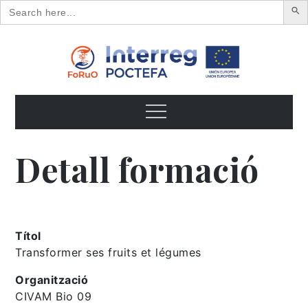
Search
for:
Skip
to
content
FoRuO
Formación en plantas aromáticas y medicinales y pequeños
frutos
Menu
Detall formació
Títol
Transformer ses fruits et légumes
Organització
CIVAM Bio 09