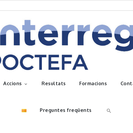
queños frutos
Accions
Resultats
Formacions
Cont
Preguntes freqüents