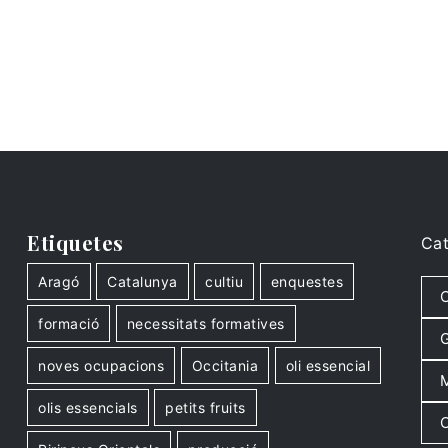
Etiquetes
Cat
Aragó
Catalunya
cultiu
enquestes
C
formació
necessitats formatives
G
noves ocupacions
Occitania
oli essencial
M
olis essencials
petits fruits
O