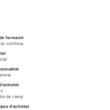
de formació
ió contínua
tat
cial
sionalitat
sional
d'activitat
rs
ita de camp
ipus d'activitat