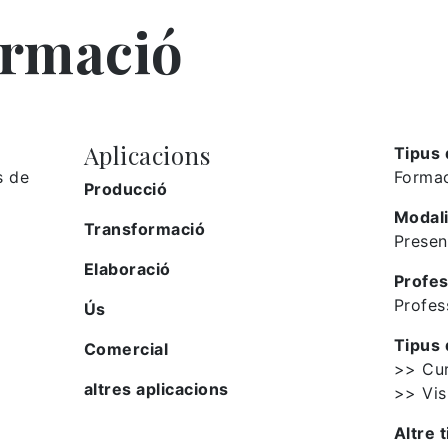
ormació
Aplicacions
Tipus 
s de
Formac
Producció
Modali
Transformació
Presen
Elaboració
Profes
Profes
Ús
Tipus 
Comercial
>> Cu
altres aplicacions
>> Vis
Altre t