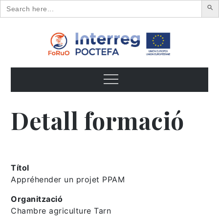
Search
for:
Skip
to
content
FoRuO
Formación en plantas aromáticas y medicinales y pequeños
frutos
Menu
Detall formació
Títol
Appréhender un projet PPAM
Organització
Chambre agriculture Tarn