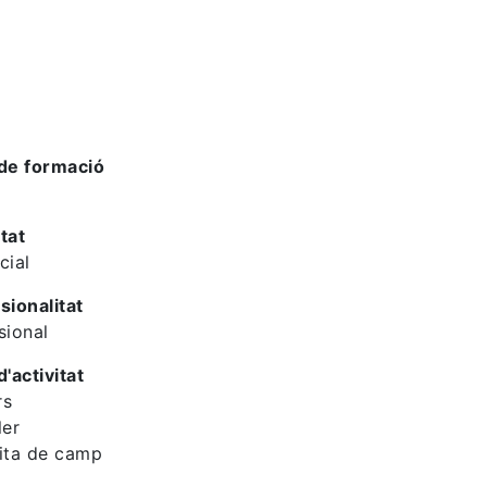
de formació
tat
cial
sionalitat
sional
d'activitat
rs
ler
ita de camp