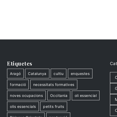
Etiquetes
Cat
Aragó
Catalunya
cultiu
enquestes
C
formació
necessitats formatives
G
noves ocupacions
Occitania
oli essencial
M
olis essencials
petits fruits
O