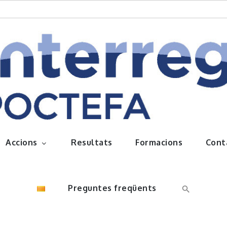
queños frutos
Accions
Resultats
Formacions
Cont
Preguntes freqüents