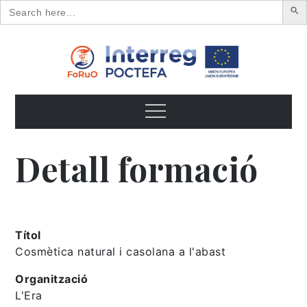
Search
for:
Skip
to
content
FoRuO
Formación en plantas aromáticas y medicinales y pequeños
frutos
Menu
Detall formació
Títol
Cosmètica natural i casolana a l'abast
Organització
L'Era