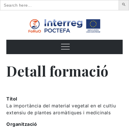
Search
for:
Skip
to
content
FoRuO
Formación en plantas aromáticas y medicinales y pequeños
frutos
Menu
Detall formació
Títol
La importància del material vegetal en el cultiu
extensiu de plantes aromàtiques i medicinals
Organització