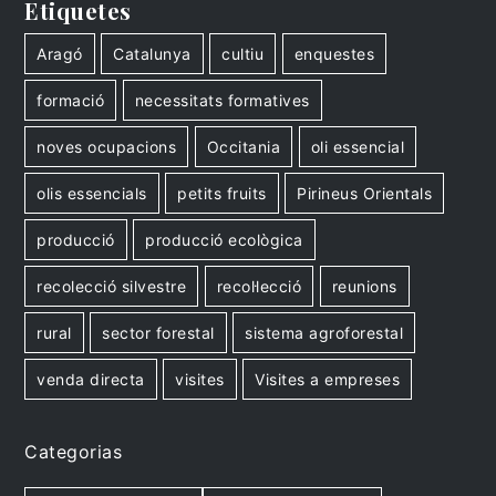
Etiquetes
Aragó
Catalunya
cultiu
enquestes
formació
necessitats formatives
noves ocupacions
Occitania
oli essencial
olis essencials
petits fruits
Pirineus Orientals
producció
producció ecològica
recolecció silvestre
recol·lecció
reunions
rural
sector forestal
sistema agroforestal
venda directa
visites
Visites a empreses
Categorias