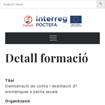
Search
for:
Skip
to
content
FoRuO
Formación en plantas aromáticas y medicinales y pequeños
frutos
Menu
Detall formació
Títol
Demostració de collita i destil·lació d?
aromàtiques a petita escala
Organització