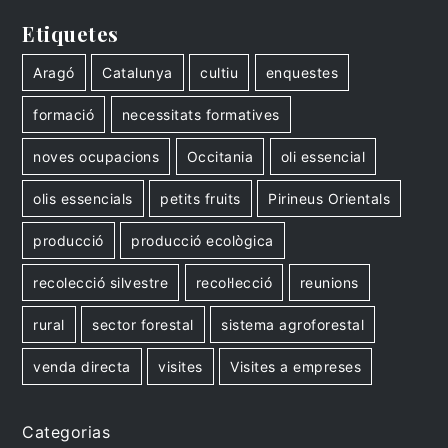
Etiquetes
Aragó
Catalunya
cultiu
enquestes
formació
necessitats formatives
noves ocupacions
Occitania
oli essencial
olis essencials
petits fruits
Pirineus Orientals
producció
producció ecològica
recolecció silvestre
recol·lecció
reunions
rural
sector forestal
sistema agroforestal
venda directa
visites
Visites a empreses
Categorias