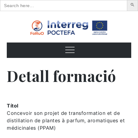
Search
for:
Skip
to
content
FoRuO
Formación en plantas aromáticas y medicinales y pequeños
frutos
Menu
Detall formació
Títol
Concevoir son projet de transformation et de
distillation de plantes à parfum, aromatiques et
médicinales (PPAM)