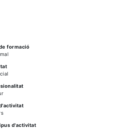
de formació
rmal
tat
cial
sionalitat
ur
d'activitat
rs
ipus d'activitat