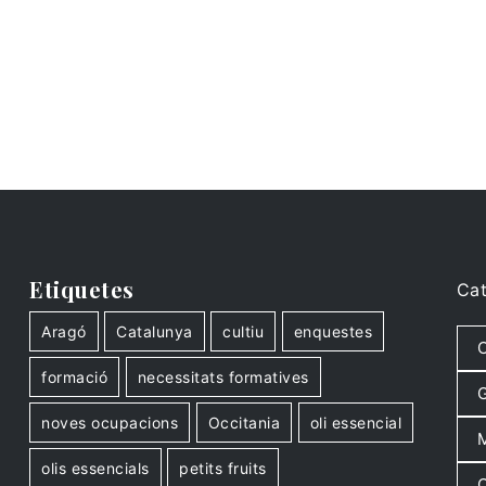
Etiquetes
Cat
Aragó
Catalunya
cultiu
enquestes
C
formació
necessitats formatives
G
noves ocupacions
Occitania
oli essencial
M
olis essencials
petits fruits
O