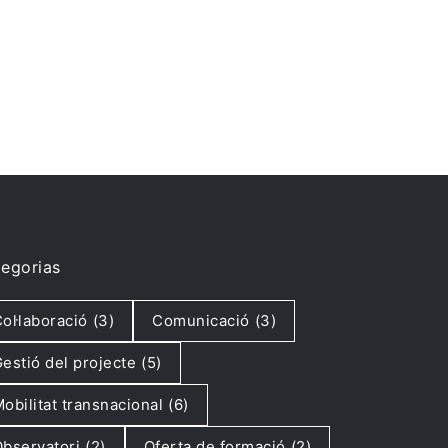
egorias
ol·laboració
(3)
Comunicació
(3)
estió del projecte
(5)
obilitat transnacional
(6)
bservatori
(2)
Oferta de formació
(2)