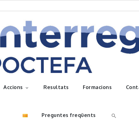
queños frutos
Accions
Resultats
Formacions
Cont
Preguntes freqüents