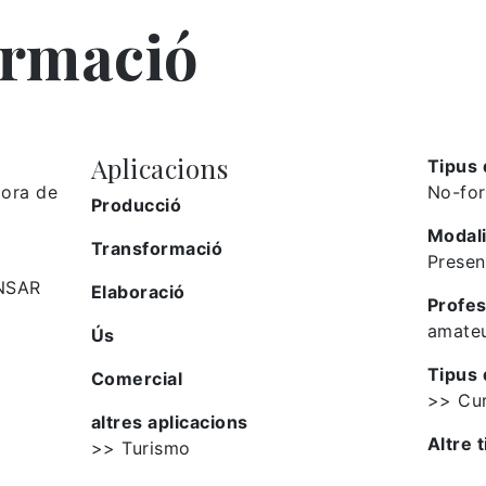
ormació
Aplicacions
Tipus 
lora de
No-fo
Producció
Modali
Transformació
Presen
ANSAR
Elaboració
Profes
amate
Ús
Tipus 
Comercial
>> Cu
altres aplicacions
Altre t
>> Turismo