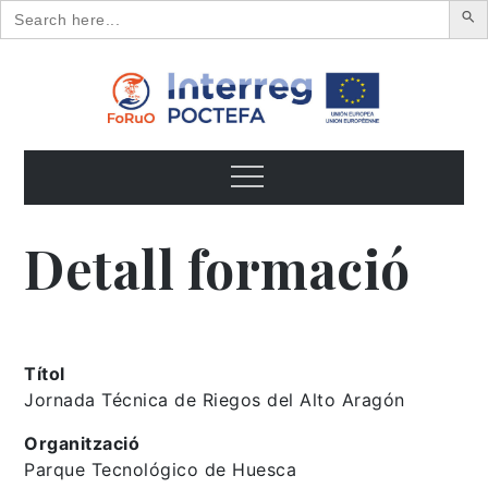
Search
for:
Skip
to
content
FoRuO
Formación en plantas aromáticas y medicinales y pequeños
frutos
Menu
Detall formació
Títol
Jornada Técnica de Riegos del Alto Aragón
Organització
Parque Tecnológico de Huesca