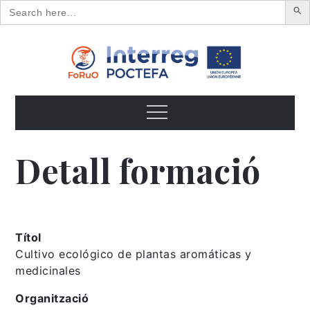
Search
for:
Skip
to
content
FoRuO
Formación en plantas aromáticas y medicinales y pequeños
frutos
Menu
Detall formació
Títol
Cultivo ecológico de plantas aromáticas y
medicinales
Organització