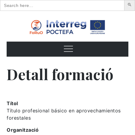
Search
for:
Skip
to
content
FoRuO
Formación en plantas aromáticas y medicinales y pequeños
frutos
Menu
Detall formació
Títol
Título profesional básico en aprovechamientos
forestales
Organització