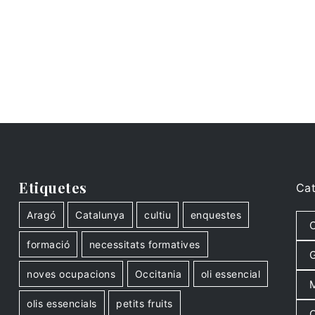
Etiquetes
Cat
Aragó
Catalunya
cultiu
enquestes
C
formació
necessitats formatives
G
noves ocupacions
Occitania
oli essencial
M
olis essencials
petits fruits
O