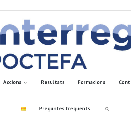
queños frutos
Accions
Resultats
Formacions
Cont
Preguntes freqüents