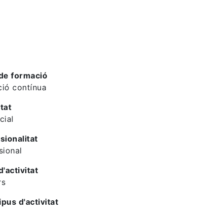
de formació
ió contínua
tat
cial
sionalitat
sional
d'activitat
rs
ipus d'activitat