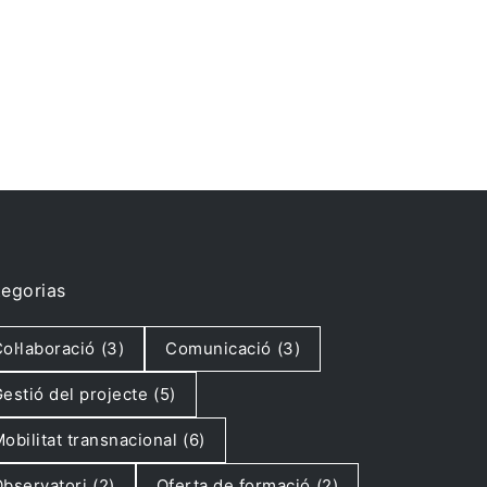
egorias
ol·laboració
(3)
Comunicació
(3)
estió del projecte
(5)
obilitat transnacional
(6)
bservatori
(2)
Oferta de formació
(2)