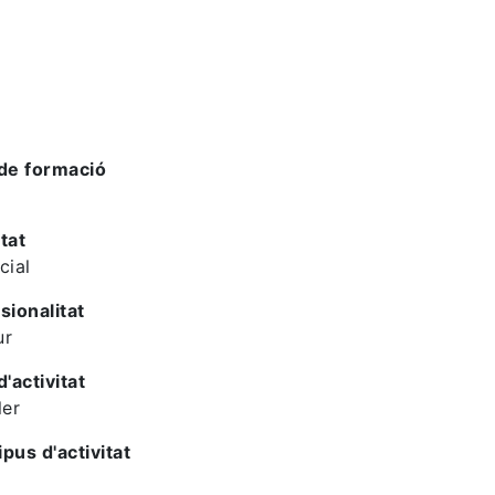
de formació
tat
cial
sionalitat
ur
d'activitat
ler
ipus d'activitat