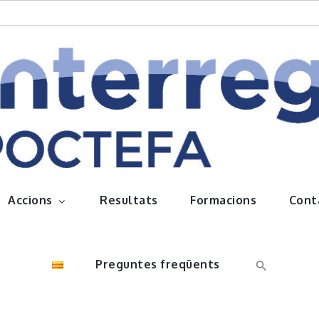
queños frutos
Accions
Resultats
Formacions
Cont
Preguntes freqüents