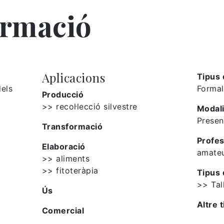
ormació
Aplicacions
Tipus 
dels
Formal
Producció
>> recol·lecció silvestre
Modali
Presen
Transformació
Profes
Elaboració
amate
>> aliments
>> fitoteràpia
Tipus 
>> Tal
Ús
Altre t
Comercial