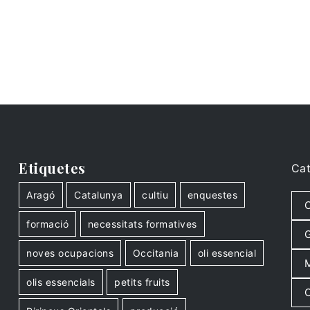
Etiquetes
Cat
Aragó
Catalunya
cultiu
enquestes
C
formació
necessitats formatives
G
noves ocupacions
Occitania
oli essencial
M
olis essencials
petits fruits
O