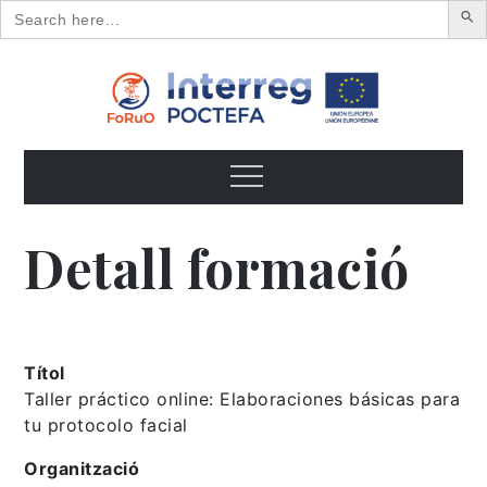
Search
for:
Skip
to
content
FoRuO
Formación en plantas aromáticas y medicinales y pequeños
frutos
Menu
Detall formació
Títol
Taller práctico online: Elaboraciones básicas para
tu protocolo facial
Organització