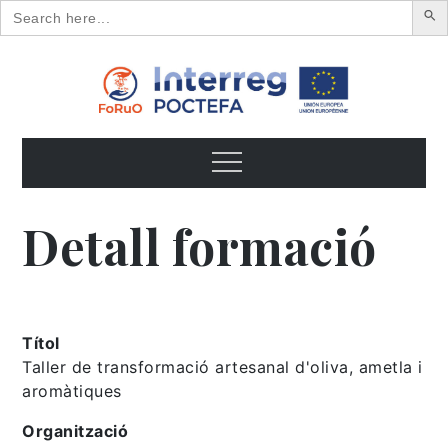
Search
for:
Skip
to
content
FoRuO
Formación en plantas aromáticas y medicinales y pequeños
frutos
Menu
Detall formació
Títol
Taller de transformació artesanal d'oliva, ametla i
aromàtiques
Organització