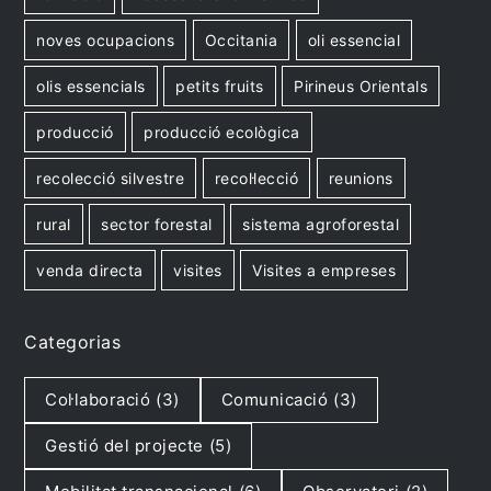
noves ocupacions
Occitania
oli essencial
olis essencials
petits fruits
Pirineus Orientals
producció
producció ecològica
recolecció silvestre
recol·lecció
reunions
rural
sector forestal
sistema agroforestal
venda directa
visites
Visites a empreses
Categorias
Col·laboració
(3)
Comunicació
(3)
Gestió del projecte
(5)