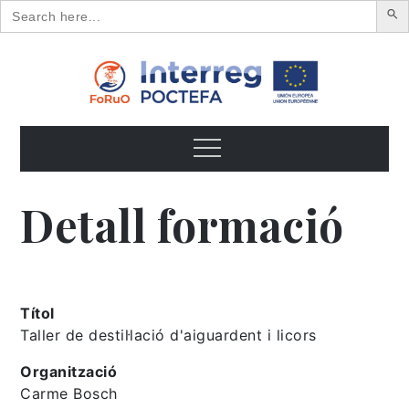
Search
for:
Skip
to
content
FoRuO
Formación en plantas aromáticas y medicinales y pequeños
frutos
Menu
Detall formació
Títol
Taller de destil·lació d'aiguardent i licors
Organització
Carme Bosch