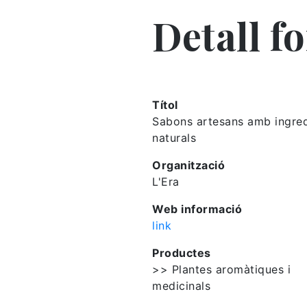
Detall f
Títol
Sabons artesans amb ingred
naturals
Organització
L'Era
Web informació
link
Productes
>> Plantes aromàtiques i
medicinals