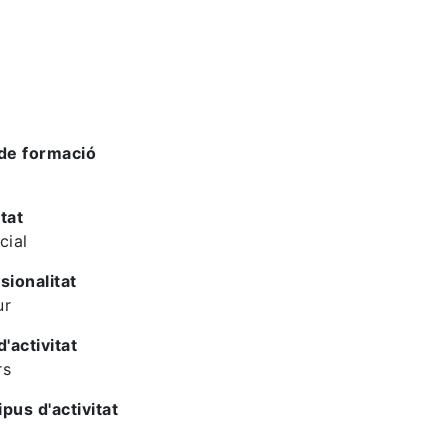
de formació
tat
cial
sionalitat
ur
d'activitat
rs
ipus d'activitat