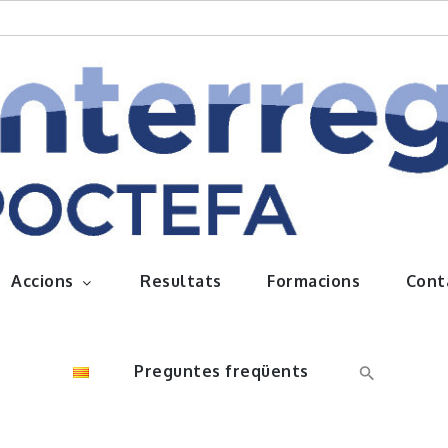
queños frutos
Accions
Resultats
Formacions
Cont
Preguntes freqüents