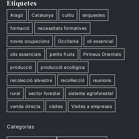
Etiquetes
Aragó
Catalunya
cultiu
enquestes
formació
necessitats formatives
noves ocupacions
Occitania
oli essencial
olis essencials
petits fruits
Pirineus Orientals
producció
producció ecològica
recolecció silvestre
recol·lecció
reunions
rural
sector forestal
sistema agroforestal
venda directa
visites
Visites a empreses
Categorias