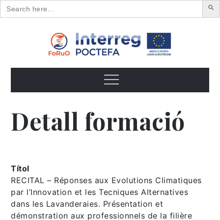
Search
for:
Skip
to
content
FoRuO
Formación en plantas aromáticas y medicinales y pequeños
frutos
Menu
Detall formació
Títol
RECITAL – Réponses aux Evolutions Climatiques
par l’Innovation et les Tecniques Alternatives
dans les Lavanderaies. Présentation et
démonstration aux professionnels de la filière