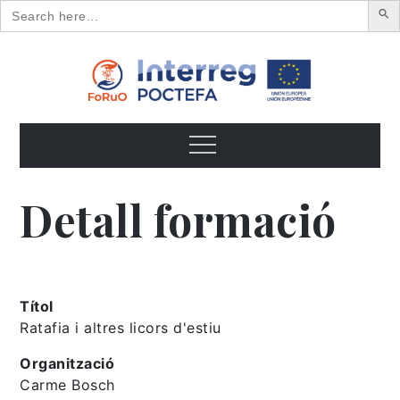
Search
for:
Skip
to
content
FoRuO
Formación en plantas aromáticas y medicinales y pequeños
frutos
Menu
Detall formació
Títol
Ratafia i altres licors d'estiu
Organització
Carme Bosch