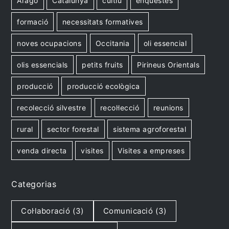
Aragó
Catalunya
cultiu
enquestes
formació
necessitats formatives
noves ocupacions
Occitania
oli essencial
olis essencials
petits fruits
Pirineus Orientals
producció
producció ecològica
recolecció silvestre
recol·lecció
reunions
rural
sector forestal
sistema agroforestal
venda directa
visites
Visites a empreses
Categorias
Col·laboració
(3)
Comunicació
(3)