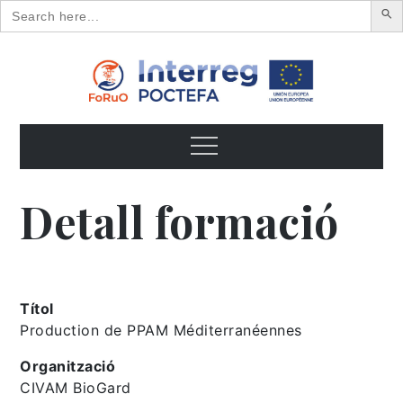
Search
for:
Skip
to
content
FoRuO
Formación en plantas aromáticas y medicinales y pequeños
frutos
Menu
Detall formació
Títol
Production de PPAM Méditerranéennes
Organització
CIVAM BioGard