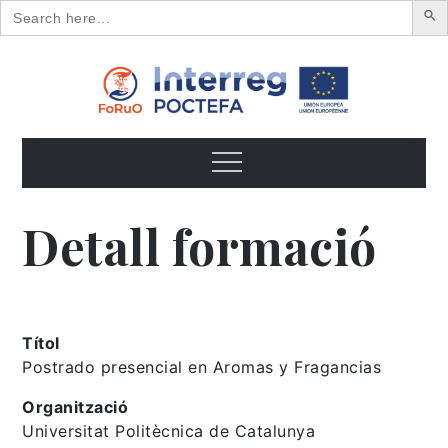
Search
for:
Skip
to
content
FoRuO
Formación en plantas aromáticas y medicinales y pequeños
frutos
Menu
Detall formació
Títol
Postrado presencial en Aromas y Fragancias
Organització
Universitat Politècnica de Catalunya