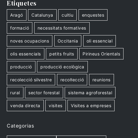
Etiquetes
Aragó
Catalunya
cultiu
enquestes
formació
necessitats formatives
noves ocupacions
Occitania
oli essencial
olis essencials
petits fruits
Pirineus Orientals
producció
producció ecològica
recolecció silvestre
recol·lecció
reunions
rural
sector forestal
sistema agroforestal
venda directa
visites
Visites a empreses
Categorias