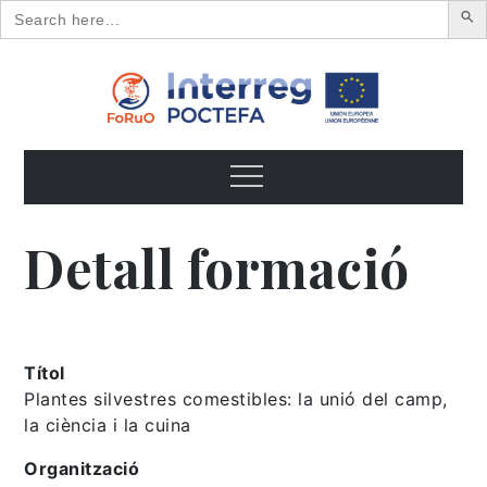
Search
for:
Skip
to
content
FoRuO
Formación en plantas aromáticas y medicinales y pequeños
frutos
Menu
Detall formació
Títol
Plantes silvestres comestibles: la unió del camp,
la ciència i la cuina
Organització