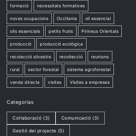
formació
necessitats formatives
noves ocupacions
Occitania
oli essencial
olis essencials
petits fruits
Pirineus Orientals
producció
producció ecològica
recolecció silvestre
recol·lecció
reunions
rural
sector forestal
sistema agroforestal
venda directa
visites
Visites a empreses
Categorias
Col·laboració
(3)
Comunicació
(3)
Gestió del projecte
(5)