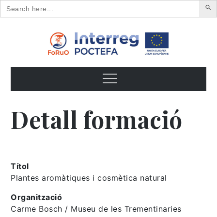
Search
for:
Skip
to
content
FoRuO
Formación en plantas aromáticas y medicinales y pequeños
frutos
Menu
Detall formació
Títol
Plantes aromàtiques i cosmètica natural
Organització
Carme Bosch / Museu de les Trementinaries