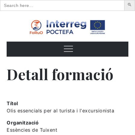
Search
for:
Skip
to
content
FoRuO
Formación en plantas aromáticas y medicinales y pequeños
frutos
Menu
Detall formació
Títol
Olis essencials per al turista i l'excursionista
Organització
Essències de Tuixent