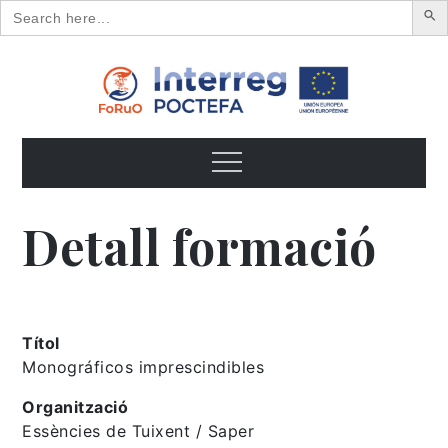
Search
for:
Skip
to
content
FoRuO
Formación en plantas aromáticas y medicinales y pequeños
frutos
Menu
Detall formació
Títol
Monográficos imprescindibles
Organització
Essències de Tuixent / Saper